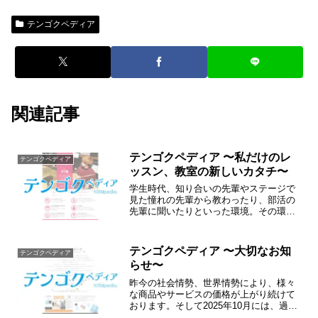
テンゴクペディア
関連記事
テンゴクペディア 〜私だけのレ
テンゴクペディア
ッスン、教室の新しいカタチ〜
学生時代、知り合いの先輩やステージで
見た憧れの先輩から教わったり、部活の
先輩に聞いたりといった環境。その環
境、その出逢いをつくりたい。これが音
楽天国・ダンス天国の教室の原点です。
テンゴクペディア 〜大切なお知
テンゴクペディア
らせ〜
昨今の社会情勢、世界情勢により、様々
な商品やサービスの価格が上がり続けて
おります。そして2025年10月には、過去
最高の引き上げ幅での最低賃金改定が実