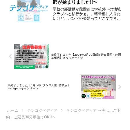
部が始まりました!!〜
学校の部活動が段階的に学校外への地域
クラブへと移行かぁ。。軽音部に入りた
いけど、バンドや楽器ってどこでできる
の、、？そんな中学生・高校生のため
に、音楽天国が軽音部を開設しました!!
※終了しました【2026年3月29日(日) 音楽天国・静岡
草薙店】スタジオライブ
※終了しました【3月~4月 ダンス天国･藤枝店】
Instagramキャンペーン
ホーム
テンゴクペディア
テンゴクペディア 〜実は…ご予
約・ご延長30分単位でOK!!〜