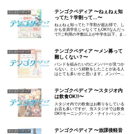
施されました。今回の確定を踏まえまし
て、検討を重ねた結果…
テンゴクペディア 〜ねぇねぇ知
テンゴクペディア
ってた？学割って…〜
ねぇねぇ知ってた？学割が超お得で、し
かも全員学生じゃなくてもOK!!なんだっ
て!!ご利用の半数以上が中学生以下、また
は26歳未満の学生で学生証のご提示をい
ただいた場合個人練習も、グループ利用
でも20%OFF!!※セルフタイム(モーニン
テンゴクペディア 〜メン募って
テンゴクペディア
グパッ...
難しくない？〜
バンドを組みたいのにメンバーが見つか
らない、という経験をしたことがある人
はとても多いかと思います。メンバー募
集サイトやSNSで探すのも不安だった
り。。そんなあなたをお手伝い！
テンゴクペディア 〜スタジオ内
テンゴクペディア
は飲食OK!!〜
スタジオ内での飲食はお断りをしている
お店も多いですが、当スタジオでは飲食
OK!!モーニングパック・ナイトパックな
ど、長時間利用をされる際にも快適にご
利用いただけます。練習や録音、撮影な
どに集中いただくためにもぜひご活用く
テンゴクペディア 〜放課後軽音
テンゴクペディア
ださい!