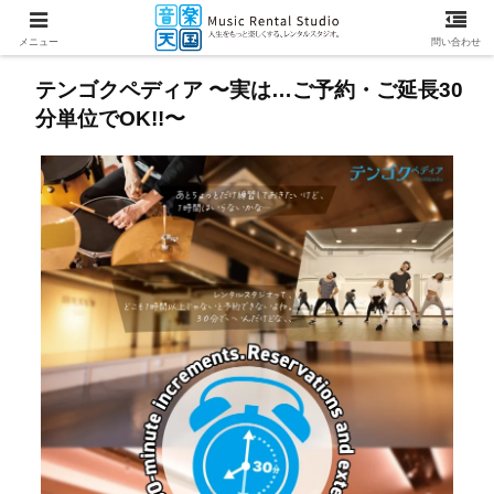
メニュー
問い合わせ
テンゴクペディア 〜実は…ご予約・ご延長30
分単位でOK!!〜