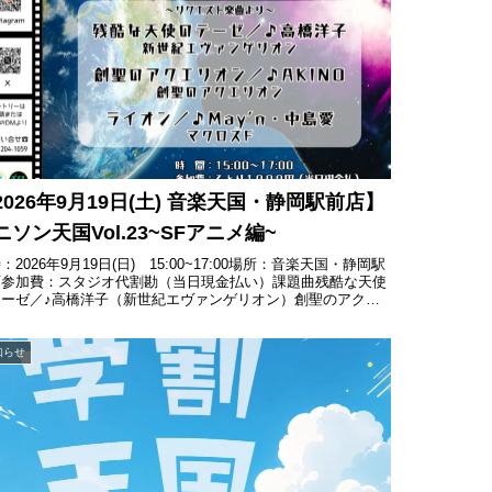
2026年9月19日(土) 音楽天国・静岡駅前店】
ニソン天国Vol.23~SFアニメ編~
：2026年9月19日(日) 15:00~17:00場所：音楽天国・静岡駅
店参加費：スタジオ代割勘（当日現金払い）課題曲残酷な天使
テーゼ／♪高橋洋子（新世紀エヴァンゲリオン）創聖のアクエ
ン／♪AKINO（創聖のアクエリオン）ライ...
知らせ