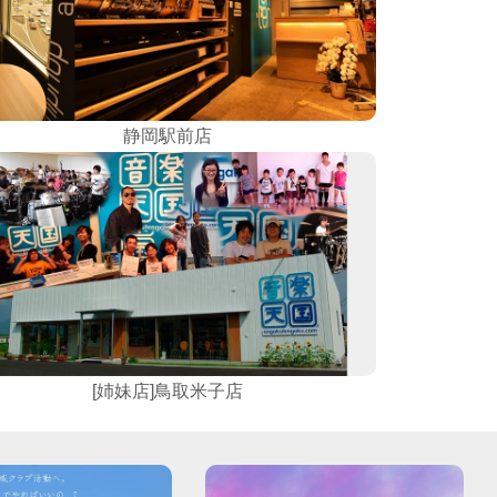
静岡駅前店
[姉妹店]鳥取米子店