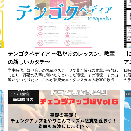
テンゴクペディア 〜私だけのレッスン、教室
【
の新しいカタチ〜
ア
学生時代、知り合いの先輩やステージで見た憧れの先輩から教わ
日時
ど
ったり、部活の先輩に聞いたりといった環境。その環境、その出
前
ー
逢いをつくりたい。これが音楽天国・ダンス天国の教室の原点で
の
す。
リオ
イベント情報
お