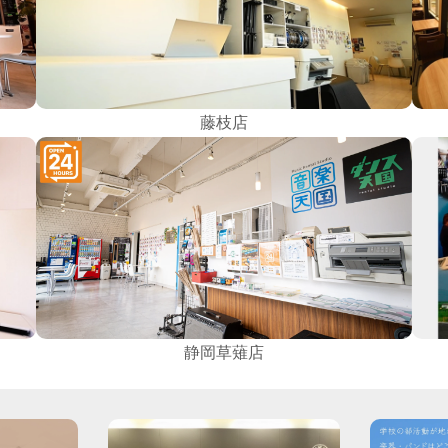
藤枝店
静岡草薙店