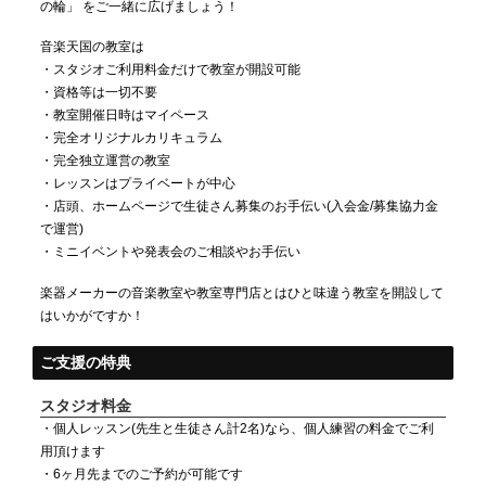
の輪」 をご一緒に広げましょう！
音楽天国の教室は
・スタジオご利用料金だけで教室が開設可能
・資格等は一切不要
・教室開催日時はマイペース
・完全オリジナルカリキュラム
・完全独立運営の教室
・レッスンはプライベートが中心
・店頭、ホームページで生徒さん募集のお手伝い(入会金/募集協力金
で運営)
・ミニイベントや発表会のご相談やお手伝い
楽器メーカーの音楽教室や教室専門店とはひと味違う教室を開設して
はいかがですか！
ご支援の特典
スタジオ料金
・個人レッスン(先生と生徒さん計2名)なら、個人練習の料金でご利
用頂けます
・6ヶ月先までのご予約が可能です