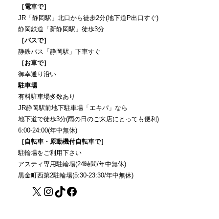
［電車で］
JR「静岡駅」北口から徒歩2分(地下道P出口すぐ)
静岡鉄道「新静岡駅」徒歩3分
［バスで］
静鉄バス「静岡駅」下車すぐ
［お車で］
御幸通り沿い
駐車場
有料駐車場多数あり
JR静岡駅前地下駐車場「エキパ」なら
地下道で徒歩3分(雨の日のご来店にとっても便利)
6:00-24:00(年中無休)
［自転車・原動機付自転車で］
駐輪場をご利用下さい
アスティ専用駐輪場(24時間/年中無休)
黒金町西第2駐輪場(5:30-23:30/年中無休)
X
Instagram
TikTok
Facebook