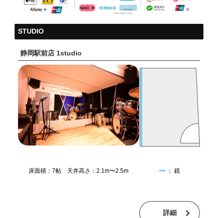
STUDIO
静岡駅前店 1studio
床面積：7帖 天井高さ：2.1m〜2.5m
： 鏡
詳細