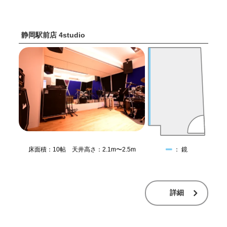
静岡駅前店 4studio
床面積：10帖 天井高さ：2.1m〜2.5m
： 鏡
詳細