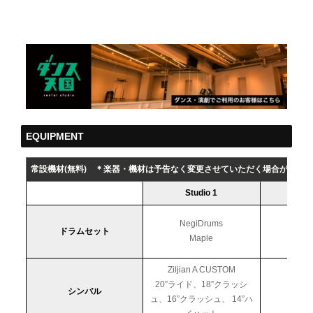
EQUIPMENT
常設機材(無料)
＊楽器・機材は予告なく変更させていただく場合がござい
Studio 1
St
NegiDrums
ドラムセット
Maple
Ziljian A CUSTOM
20”ライド、18”クラッシ
シンバル
ュ、16”クラッシュ、 14”ハ