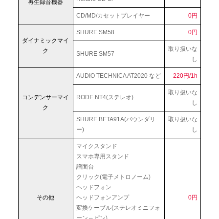
再生録音機器
CD/MD/カセットプレイヤー
0円
SHURE SM58
0円
ダイナミックマイ
取り扱いな
ク
SHURE SM57
し
AUDIO TECHNICA AT2020 など
220円/1h
取り扱いな
コンデンサーマイ
RODE NT4(ステレオ)
し
ク
SHURE BETA91A(バウンダリ
取り扱いな
ー)
し
マイクスタンド
スマホ専用スタンド
譜面台
クリック(電子メトロノーム)
ヘッドフォン
その他
ヘッドフォンアンプ
0円
変換ケーブル(ステレオミニフォ
ーン⇔ピン)