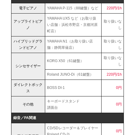
電子ピアノ
YAMAHA P-115（88鍵盤）など
220円/1h
YAMAHA UX5 など（お取り扱
アップライトピア
取り扱いな
い店舗：浜松市野店・京都河原
ノ
し
町店）
ハイブリッドグラ
YAMAHA N1（お取り扱い店
取り扱いな
ンドピアノ
舗：静岡草薙店）
し
取り扱いな
KORG X50（61鍵盤）
し
シンセサイザー
Roland JUNO-Di（61鍵盤）
220円/1h
ダイレクトボック
BOSS DI-1
0円
ス
キーボードスタンド
その他
0円
譜面台
録音／PA関連
CD/SDレコーダー＆プレイヤー
0円
Roland CD-2i