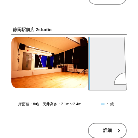
静岡駅前店 2studio
床面積：8帖 天井高さ：2.1m〜2.4m
： 鏡
詳細