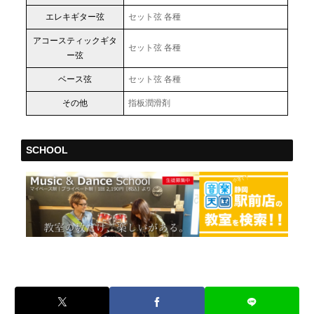
エレキギター弦
セット弦 各種
アコースティックギタ
セット弦 各種
ー弦
ベース弦
セット弦 各種
その他
指板潤滑剤
SCHOOL