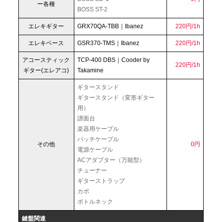
ー各種
BOSS ST-2
エレキギター
GRX70QA-TBB｜Ibanez
220円/1h
エレキベース
GSR370-TMS｜Ibanez
220円/1h
アコースティック
TCP-400 DBS｜Cooder by
220円/1h
ギター(エレアコ)
Takamine
ギタースタンド
ギタースタンド（変形ギター
用）
譜面台
楽器用ケーブル
パッチケーブル
その他
0円
電源ケーブル
ACアダプター（万能型）
チューナー
ギターストラップ
カポ
ボトルネック
鍵盤関連