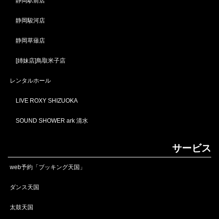
静岡駅前店
静岡駿河店
静岡草薙店
[姉妹店]鳥取米子店
レンタルホール
LIVE ROXY SHIZUOKA
SOUND SHOWER ark 清水
サービス
web予約「ブッキング天国」
ダンス天国
太鼓天国