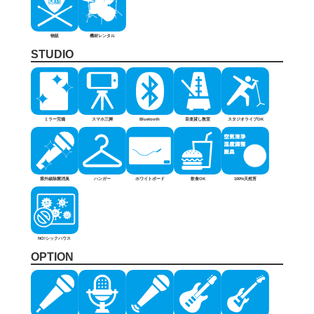
物販
機材レンタル
STUDIO
ミラー完備
スマホ三脚
Bluetooth
音楽貸し教室
スタジオライブOK
紫外線除菌消臭
ハンガー
ホワイトボード
飲食OK
100%天然苔
NO!シックハウス
OPTION