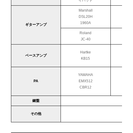
イハット
Marshall
DSL20H
1960A
ギターアンプ
Roland
JC-40
Hartke
ベースアンプ
KB15
CLA
YAMAHA
PA
EMX512
YA
CBR12
C
鍵盤
その他