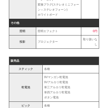
変換プラグ(ステレオミニフォー
ン⇔ステレオフォーン)
ホワイトボード
その他
照明
照明エフェクト
0円
取り扱いな
投影
プロジェクター
し
販売品
スティック
各種
9Vマンガン乾電池
9Vアルカリ乾電池
乾電池
単三アルカリ乾電池
単四アルカリ乾電池
ボタン電池
ピック
各種