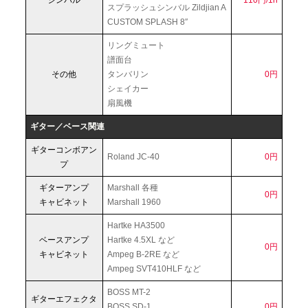
スプラッシュシンバル Zildjian A
CUSTOM SPLASH 8″
リングミュート
譜面台
その他
タンバリン
0円
シェイカー
扇風機
ギター／ベース関連
ギターコンボアン
Roland JC-40
0円
プ
ギターアンプ
Marshall 各種
0円
キャビネット
Marshall 1960
Hartke HA3500
ベースアンプ
Hartke 4.5XL など
0円
キャビネット
Ampeg B-2RE など
Ampeg SVT410HLF など
BOSS MT-2
ギターエフェクタ
BOSS SD-1
0円