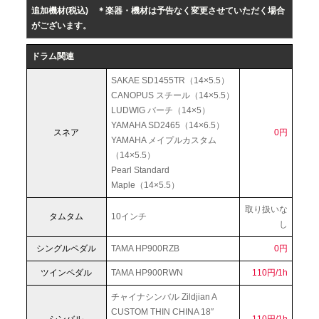
追加機材(税込)
＊楽器・機材は予告なく変更させていただく場合
がございます。
ドラム関連
SAKAE SD1455TR（14×5.5）
CANOPUS スチール（14×5.5）
LUDWIG バーチ（14×5）
YAMAHA SD2465（14×6.5）
スネア
0円
YAMAHA メイプルカスタム
（14×5.5）
Pearl Standard
Maple（14×5.5）
取り扱いな
タムタム
10インチ
し
シングルペダル
TAMA HP900RZB
0円
ツインペダル
TAMA HP900RWN
110円/1h
チャイナシンバル Zildjian A
CUSTOM THIN CHINA 18″
シンバル
110円/1h