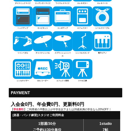
ダイナミックマイク
コンデンサーマイク
ワイヤレスマイク
エレキギター
エレキベース
ヘッドアンプ
キャビネット
コンボアンプ
エフェクター
シールドケーブル
ツインペダル
チャイナシンバル
スプラッシュシンバ
シンバルスタンド
電子ピアノ
ル
シンセサイザー
CDレコーダー
エフェクト照明
スマホ三脚
PAYMENT
入会金0円、年会費0円、更新料0円
【
学生割引
】ご利用者の半数以上が中学生以下または26歳未満の学生なら20%OFF！
[楽器・バンド練習]スタジオご利用料金
1部屋/30分
1studio
ご予約は30分単位
7帖