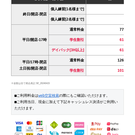
個人練習[1名様まで]
終日/開店-閉店
個人練習[2名様まで]
通常料金
770円
平日/開店-17時
学生割引
616円
デイパック[3H以上]
616円
通常料金
1265円
平日/17時-閉店
土日祝/開店-閉店
学生割引
1012円
※金額は全て税込表記 SE_20240415
■ご利用料金は
web空室検索
の際にもご確認いただけます。

■ご利用当日、現金に加えて下記キャッシュレス決済がご利用い
ただけます。