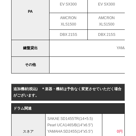
EV SX300
EV SX300
PA
AMCRON
AMCRON
XLS1500
XLS1500
DBX 215S
DBX 215S
鍵盤貸出
YAMAHA 
その他
追加機材(税込)
＊楽器・機材は予告なく変更させていただく場合
がございます。
ドラム関連
SAKAE SD1455TR(14×5.5)
Pearl UCA1465/B(14″x6.5″)
スネア
YAMAHA SD2455(14″x5.5″)
0円