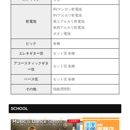
9Vマンガン乾電池
9Vアルカリ乾電池
乾電池
単三アルカリ乾電池
単四アルカリ乾電池
ボタン電池
ピック
各種
エレキギター弦
セット弦 各種
アコースティックギタ
セット弦 各種
ー弦
ベース弦
セット弦 各種
その他
指板潤滑剤
SCHOOL