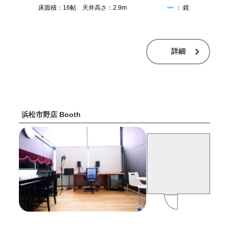
床面積：16帖 天井高さ：2.9m
： 鏡
詳細
浜松市野店 Booth