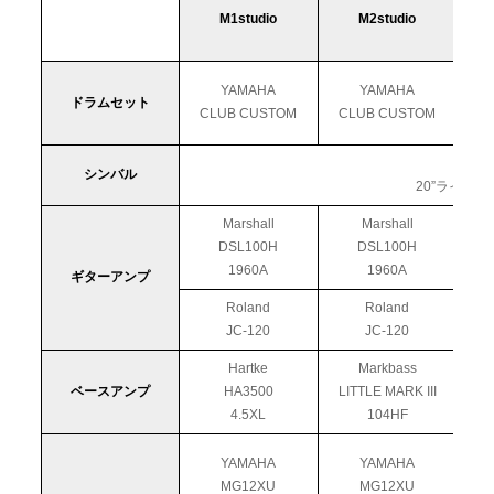
M1studio
M2studio
YAMAHA
YAMAHA
ドラムセット
CLUB CUSTOM
CLUB CUSTOM
シンバル
20”ライド、
Marshall
Marshall
DSL100H
DSL100H
1960A
1960A
ギターアンプ
Roland
Roland
JC-120
JC-120
Hartke
Markbass
ベースアンプ
HA3500
LITTLE MARK III
4.5XL
104HF
YAMAHA
YAMAHA
MG12XU
MG12XU