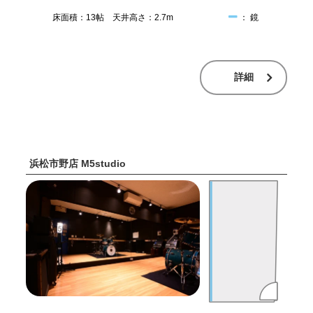
床面積：13帖 天井高さ：2.7m
： 鏡
詳細
浜松市野店 M5studio