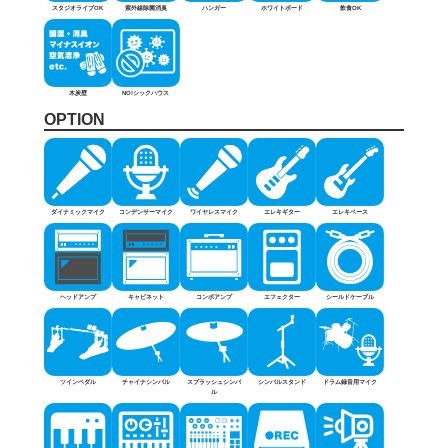
スタジオライブOK
紫外線除菌消臭
ハンガー
ホワイトボード
飲食OK
木炭壁
NO!シックハウス
OPTION
ダイナミックマイク
コンデンサーマイク
ワイヤレスマイク
エレキギター
エレキベース
ヘッドアンプ
キャビネット
コンボアンプ
エフェクター
シールドケーブル
ツインペダル
チャイナシンバル
スプラッシュシンバ
シンバルスタンド
ドラム録音用マイク
ル