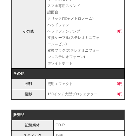
スマホ専用スタンド
譜面台
クリック(電子メトロノーム)
ヘッドフォン
その他
ヘッドフォンアンプ
0円
変換ケーブル(ステレオミニフォ
ーン⇔ピン)
変換プラグ(ステレオミニフォー
ン⇔ステレオフォーン)
ホワイトボード
その他
照明
照明エフェクト
0円
投影
150インチ大型プロジェクター
0円
販売品
記憶媒体
CD-R
スティック
各種