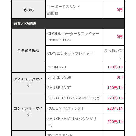
キーボードスタンド
その他
0円
譜面台
録音／PA関連
CD/SDレコーダー＆プレイヤー
0円
Roland CD-2u
再生録音機器
取り扱いな
CD/MD/カセットプレイヤー
し
ZOOM R20
110円/1h
SHURE SM58
0円
ダイナミックマイ
ク
SHURE SM57
110円/1h
AUDIO TECHNICA AT2020 など
220円/1h
コンデンサーマイ
RODE NT4(ステレオ)
220円/1h
ク
SHURE BETA91A(バウンダリ
220円/1h
ー)
マイクスタンド