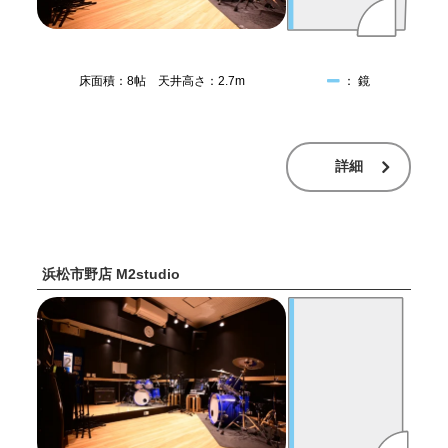
床面積：8帖 天井高さ：2.7m
： 鏡
詳細
浜松市野店 M2studio