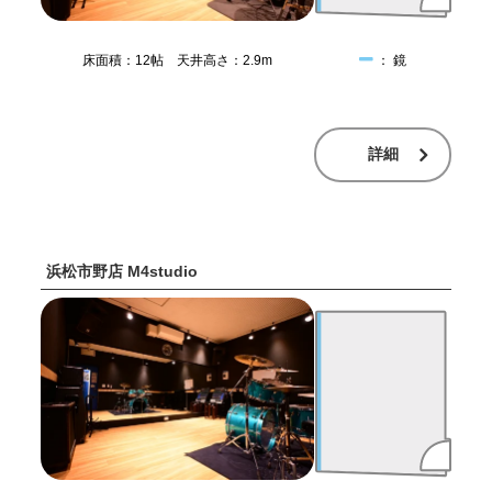
床面積：12帖 天井高さ：2.9m
： 鏡
詳細
浜松市野店 M4studio