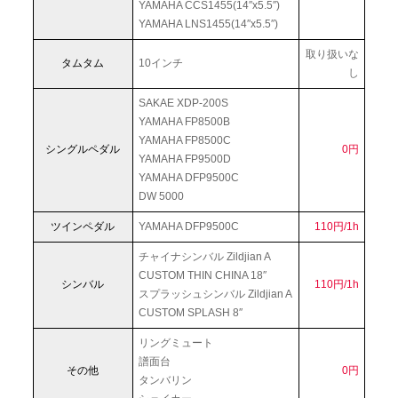
YAMAHA CCS1455(14″x5.5″)
YAMAHA LNS1455(14″x5.5″)
取り扱いな
タムタム
10インチ
し
SAKAE XDP-200S
YAMAHA FP8500B
YAMAHA FP8500C
シングルペダル
0円
YAMAHA FP9500D
YAMAHA DFP9500C
DW 5000
ツインペダル
YAMAHA DFP9500C
110円/1h
チャイナシンバル Zildjian A
CUSTOM THIN CHINA 18″
シンバル
110円/1h
スプラッシュシンバル Zildjian A
CUSTOM SPLASH 8″
リングミュート
譜面台
その他
0円
タンバリン