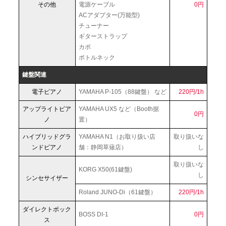
その他
電源ケーブル
0円
ACアダプター(万能型)
チューナー
ギターストラップ
カポ
ボトルネック
鍵盤関連
電子ピアノ
YAMAHA P-105（88鍵盤） など
220円/1h
アップライトピア
YAMAHA UX5 など（Booth据
0円
ノ
置）
ハイブリッドグラ
YAMAHA N1（お取り扱い店
取り扱いな
ンドピアノ
舗：静岡草薙店）
し
取り扱いな
KORG X50(61鍵盤)
し
シンセサイザー
Roland JUNO-Di（61鍵盤）
220円/1h
ダイレクトボック
BOSS DI-1
0円
ス