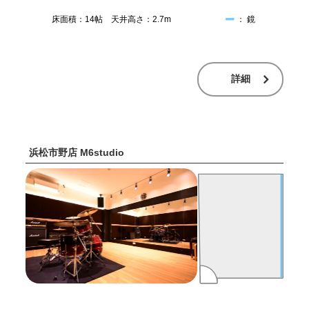
床面積：14帖 天井高さ：2.7m
： 鏡
詳細
浜松市野店 M6studio