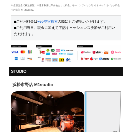
※金額は全て税込表記 ※通常利用は30分あたりの料金、モーニングパック/ナイトパックはパック料金
での表記 HI_20260311
■ご利用料金は
web空室検索
の際にもご確認いただけます。

■ご利用当日、現金に加えて下記キャッシュレス決済がご利用い
ただけます。
STUDIO
浜松市野店 M1studio