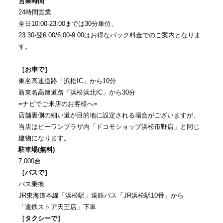
営業時間
24時間営業
全日10:00-23:00までは30分単位、
23:30-翌6:00/6:00-9:00はお得なパック料金でのご案内となりま
す。
［お車で］
東名高速道路「浜松IC」から10分
新東名高速道路「浜松浜北IC」から30分
=ナビでご来店のお客様へ=
店舗裏側の細い道が目的地に設定される場合がございますが、
当店はピーワンプラザ内「ドコモショップ浜松市野店」と同じ
建物になります。
駐車場(無料)
7,000台
［バスで］
バス乗換
JR東海道本線「浜松駅」遠鉄バス「JR浜松駅10番」から
「遠鉄ストア天王店」下車
［タクシーで］