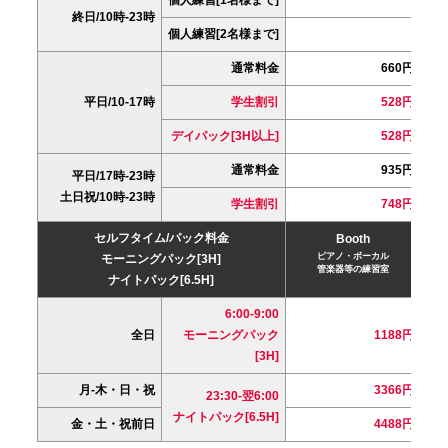
終日/10時-23時
個人練習[2名様まで]
通常料金
660円
平日/10-17時
学生割引
528円
デイパック[3H以上]
528円
通常料金
935円
平日/17時-23時
土日祝/10時-23時
学生割引
748円
セルフタイム/パック料金
Booth
ピアノ・ボーカル
モーニングパック[3H]
管楽器等の練習室
ナイトパック[6.5H]
6:00-9:00
全日
モーニングパック
1188円
[3H]
月-木・日・祝
3366円
23:30-翌6:00
ナイトパック[6.5H]
金・土・祝前日
4488円