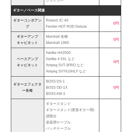
シェイカー
ギター／ベース関連
ギターコンボアン
Roland JC-40
0円
プ
Fender HOT ROD Deluxe
ギターアンプ
Marshall 各種
0円
キャビネット
Marshall 1960
Hartke HA3500
ベースアンプ
Hartke 4.5XL など
0円
キャビネット
Ampeg SVT-3PRO など
Ampeg SVT410HLF など
BOSS DS-1
ギターエフェクタ
BOSS OD-1X
0円
ー各種
BOSS AW-3
ギタースタンド
ギタースタンド(変形ギター用)
譜面台
楽器用ケーブル
パッチケーブル