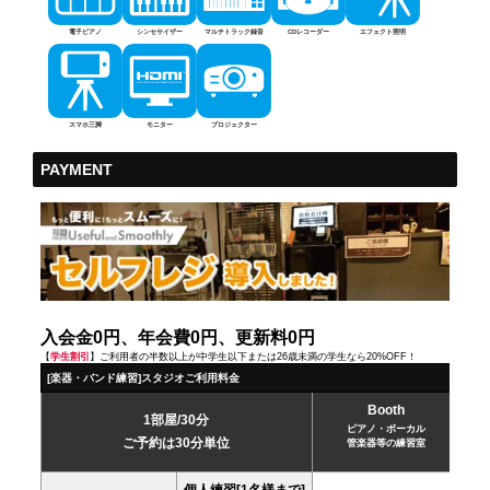
電子ピアノ
シンセサイザー
マルチトラック録音
CDレコーダー
エフェクト照明
スマホ三脚
モニター
プロジェクター
PAYMENT
入会金0円、年会費0円、更新料0円
【
学生割引
】ご利用者の半数以上が中学生以下または26歳未満の学生なら20%OFF！
[楽器・バンド練習]スタジオご利用料金
Booth
1部屋/30分
ピアノ・ボーカル
ご予約は30分単位
管楽器等の練習室
個人練習[1名様まで]