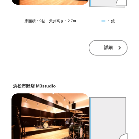
床面積：9帖 天井高さ：2.7m
： 鏡
詳細
浜松市野店 M3studio