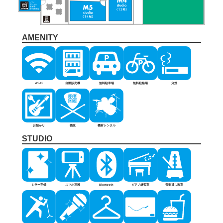
AMENITY
Wi-Fi
自動販売機
無料駐車場
無料駐輪場
分煙
お預かり
物販
機材レンタル
STUDIO
ミラー完備
スマホ三脚
Bluetooth
ピアノ練習室
音楽貸し教室