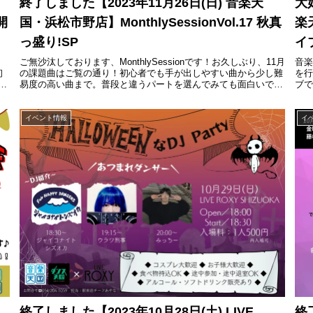
終了しました【2023年11月26日(日) 音楽天
大
開
国・浜松市野店】MonthlySessionVol.17 秋真
楽
っ盛り!SP
イ
ご無沙汰しております、MonthlySessionです！お久しぶり、11月
音
初
の課題曲はご覧の通り！初心者でも手が出しやすい曲から少し難
を行
ラ
易度の高い曲まで。普段と違うパートを選んでみても面白いです
ブ
緒
ね！ただ曲を演奏するだけでなく、交流の場として盛り...
イベント情報
イ
終了しました【2023年10月28日(土) LIVE
終