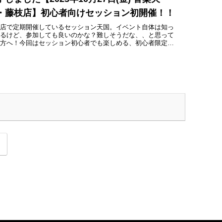
・藤枝店】初心者向けセッション初開催！！
枝店で定期開催しているセッション天国。イベント自体は知っ
いるけど、参加しても良いのかな？難しそうだな、、と思って
る方へ！今回はセッション初心者でも楽しめる、初心者限定セ
ションを企画しました！セッションの流れ、音を出す楽しみを
緒に共有していきましょう！！ぜひご参加お待ちしております
次
へ