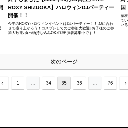
開
ROXY SHIZUOKA】ハロウィンDJパーティー
国
開催！！
藤
て
、
今年のROXYハロウィンイベントはDJパーティー！！DJに合わ
い
選
せて盛り上がろう！コスプレしてのご参加大歓迎♪お子様のご参
ッ
加大歓迎♪食べ物持ち込みOK♪DJ出演者募集中です！
一
♪
次のページ
前
1
…
34
35
36
…
76
へ