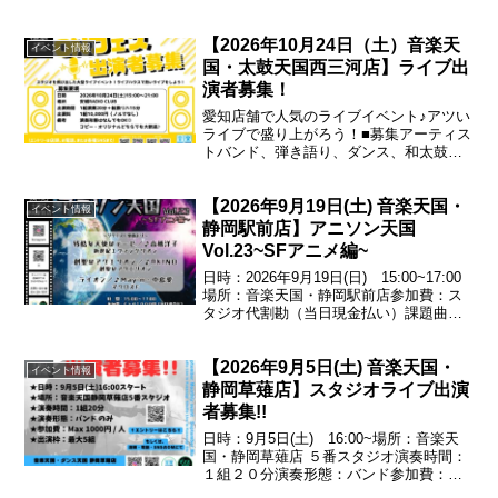
【2026年10月24日（土）音楽天
イベント情報
国・太鼓天国西三河店】ライブ出
演者募集！
愛知店舗で人気のライブイベント♪アツい
ライブで盛り上がろう！■募集アーティス
トバンド、弾き語り、ダンス、和太鼓な
ど※グループ、ソロ、ジャンル問いませ
ん！■枠数10枠（1枠ステージ 演奏20分
【2026年9月19日(土) 音楽天国・
+転換リハ15分）■場所安城RADIO
イベント情報
CLUB■...
静岡駅前店】アニソン天国
Vol.23~SFアニメ編~
日時：2026年9月19日(日) 15:00~17:00
場所：音楽天国・静岡駅前店参加費：ス
タジオ代割勘（当日現金払い）課題曲残
酷な天使のテーゼ／♪高橋洋子（新世紀エ
ヴァンゲリオン）創聖のアクエリオン／
【2026年9月5日(土) 音楽天国・
♪AKINO（創聖のアクエリオン）ライ...
イベント情報
静岡草薙店】スタジオライブ出演
者募集!!
日時：9月5日(土) 16:00~場所：音楽天
国・静岡草薙店 ５番スタジオ演奏時間：
１組２０分演奏形態：バンド参加費：
Max1000円/人出演枠：最大５組