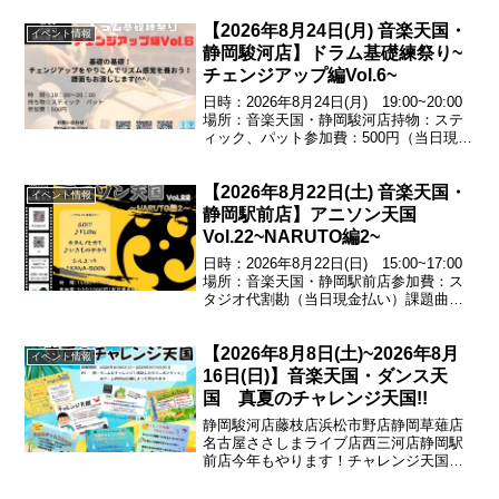
【2026年8月24日(月) 音楽天国・
イベント情報
静岡駿河店】ドラム基礎練祭り~
チェンジアップ編Vol.6~
日時：2026年8月24日(月) 19:00~20:00
場所：音楽天国・静岡駿河店持物：ステ
ィック、パット参加費：500円（当日現金
払い）基礎の基礎!チェンジアップをやり
こんでリズム感覚を養おう!譜面もお渡し
【2026年8月22日(土) 音楽天国・
します♪エントリー受付中！054...
イベント情報
静岡駅前店】アニソン天国
Vol.22~NARUTO編2~
日時：2026年8月22日(日) 15:00~17:00
場所：音楽天国・静岡駅前店参加費：ス
タジオ代割勘（当日現金払い）課題曲
GO!!!／♪FLOWホタルノヒカリ／♪いきも
のがかりシルエット／♪KANA-BOONエン
【2026年8月8日(土)~2026年8月
トリー受付中！お問い合わ...
イベント情報
16日(日)】音楽天国・ダンス天
国 真夏のチャレンジ天国!!
静岡駿河店藤枝店浜松市野店静岡草薙店
名古屋ささしまライブ店西三河店静岡駅
前店今年もやります！チャレンジ天国！
ゲームにチャレンジして成功すれば500円
券がもらえる♪※ゲーム内容は店舗によっ