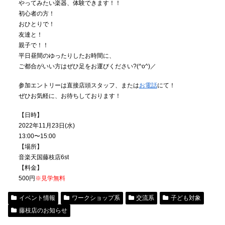
やってみたい楽器、体験できます！！
初心者の方！
おひとりで！
友達と！
親子で！！
平日昼間のゆったりしたお時間に、
ご都合がいい方はぜひ足をお運びください?(^o^)／
参加エントリーは直接店頭スタッフ、または
お電話
にて！
ぜひお気軽に、お待ちしております！
【日時】
2022年11月23日(水)
13:00〜15:00
【場所】
音楽天国藤枝店6st
【料金】
500円
※見学無料
イベント情報
ワークショップ系
交流系
子ども対象
藤枝店のお知らせ