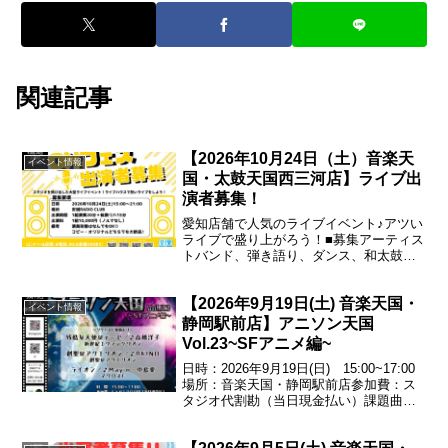
関連記事
【2026年10月24日（土）音楽天
イベント情報
国・太鼓天国西三河店】ライブ出
演者募集！
愛知店舗で人気のライブイベント♪アツい
ライブで盛り上がろう！■募集アーティス
トバンド、弾き語り、ダンス、和太鼓な
ど※グループ、ソロ、ジャンル問いませ
ん！■枠数10枠（1枠ステージ 演奏20分
【2026年9月19日(土) 音楽天国・
+転換リハ15分）■場所安城RADIO
イベント情報
CLUB■...
静岡駅前店】アニソン天国
Vol.23~SFアニメ編~
日時：2026年9月19日(日) 15:00~17:00
場所：音楽天国・静岡駅前店参加費：ス
タジオ代割勘（当日現金払い）課題曲残
酷な天使のテーゼ／♪高橋洋子（新世紀エ
ヴァンゲリオン）創聖のアクエリオン／