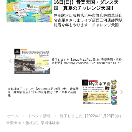
16日(日)】音楽天国・ダンス天
国 真夏のチャレンジ天国!!
静岡駿河店藤枝店浜松市野店静岡草薙店
名古屋ささしまライブ店西三河店静岡駅
前店今年もやります！チャレンジ天国！
ゲームにチャレンジして成功すれば500円
券がもらえる♪※ゲーム内容は店舗によっ
て異なります期間：
2026.08.08(土)~2026...
終了しました【2022年11月19日(土) 音楽天国・浜松
市野店】MonthlySessionVol.13〜TheBeatles SP.〜
大好評終了しました【2022年11月26日（土） 音楽天
国・静岡駅前店】”オレの音を聴け~”マイスネア会開
催！！
ホーム
イベント情報
終了しました【2022年11月23日(水)
音楽天国・藤枝店】楽器体験会