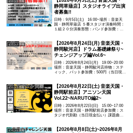
【2026年9月5日(土) 音楽天国・
♪AKINO（創聖のアクエリオン）ライ...
イベント情報
静岡草薙店】スタジオライブ出演
者募集!!
日時：9月5日(土) 16:00~場所：音楽天
国・静岡草薙店 ５番スタジオ演奏時間：
１組２０分演奏形態：バンド参加費：
Max1000円/人出演枠：最大５組
【2026年8月24日(月) 音楽天国・
イベント情報
静岡駿河店】ドラム基礎練祭り~
チェンジアップ編Vol.6~
日時：2026年8月24日(月) 19:00~20:00
場所：音楽天国・静岡駿河店持物：ステ
ィック、パット参加費：500円（当日現金
払い）基礎の基礎!チェンジアップをやり
こんでリズム感覚を養おう!譜面もお渡し
【2026年8月22日(土) 音楽天国・
します♪エントリー受付中！054...
イベント情報
静岡駅前店】アニソン天国
Vol.22~NARUTO編2~
日時：2026年8月22日(日) 15:00~17:00
場所：音楽天国・静岡駅前店参加費：ス
タジオ代割勘（当日現金払い）課題曲
GO!!!／♪FLOWホタルノヒカリ／♪いきも
のがかりシルエット／♪KANA-BOONエン
【2026年8月8日(土)~2026年8月
トリー受付中！お問い合わ...
イベント情報