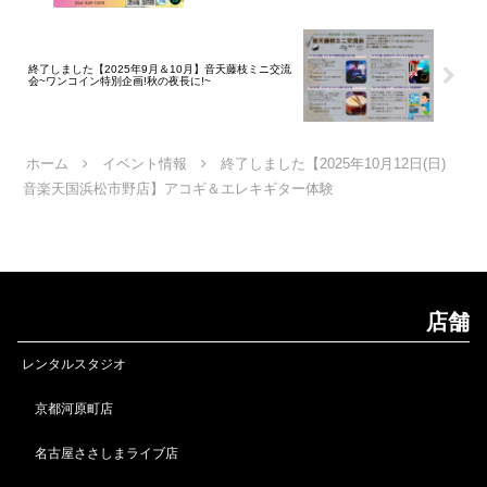
終了しました【2025年9月＆10月】音天藤枝ミニ交流
会~ワンコイン特別企画!秋の夜長に!~
ホーム
イベント情報
終了しました【2025年10月12日(日)
音楽天国浜松市野店】アコギ＆エレキギター体験
店舗
レンタルスタジオ
京都河原町店
名古屋ささしまライブ店