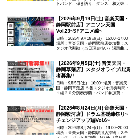
トバンド、弾き語り、ダンス、和太鼓な
ど※グループ、ソロ、ジャンル問いませ
ん！■枠数10枠（1枠ステージ 演奏20分
【2026年9月19日(土) 音楽天国・
+転換リハ15分）■場所安城RADIO
イベント情報
CLUB■...
静岡駅前店】アニソン天国
Vol.23~SFアニメ編~
日時：2026年9月19日(日) 15:00~17:00
場所：音楽天国・静岡駅前店参加費：ス
タジオ代割勘（当日現金払い）課題曲残
酷な天使のテーゼ／♪高橋洋子（新世紀エ
ヴァンゲリオン）創聖のアクエリオン／
【2026年9月5日(土) 音楽天国・
♪AKINO（創聖のアクエリオン）ライ...
イベント情報
静岡草薙店】スタジオライブ出演
者募集!!
日時：9月5日(土) 16:00~場所：音楽天
国・静岡草薙店 ５番スタジオ演奏時間：
１組２０分演奏形態：バンド参加費：
Max1000円/人出演枠：最大５組
【2026年8月24日(月) 音楽天国・
イベント情報
静岡駿河店】ドラム基礎練祭り~
チェンジアップ編Vol.6~
日時：2026年8月24日(月) 19:00~20:00
場所：音楽天国・静岡駿河店持物：ステ
ィック、パット参加費：500円（当日現金