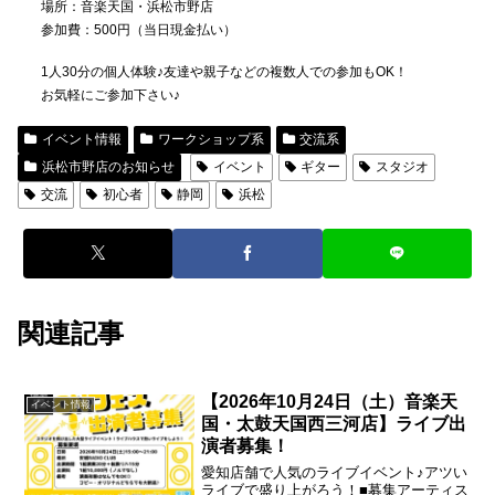
場所：音楽天国・浜松市野店
参加費：500円（当日現金払い）
1人30分の個人体験♪友達や親子などの複数人での参加もOK！
お気軽にご参加下さい♪
イベント情報
ワークショップ系
交流系
浜松市野店のお知らせ
イベント
ギター
スタジオ
交流
初心者
静岡
浜松
関連記事
【2026年10月24日（土）音楽天
イベント情報
国・太鼓天国西三河店】ライブ出
演者募集！
愛知店舗で人気のライブイベント♪アツい
ライブで盛り上がろう！■募集アーティス