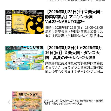
払い）基礎の基礎!チェンジアップをやり
こんでリズム感覚を養おう!譜面もお渡し
【2026年8月22日(土) 音楽天国・
します♪エントリー受付中！054...
イベント情報
静岡駅前店】アニソン天国
Vol.22~NARUTO編2~
日時：2026年8月22日(日) 15:00~17:00
場所：音楽天国・静岡駅前店参加費：ス
タジオ代割勘（当日現金払い）課題曲
GO!!!／♪FLOWホタルノヒカリ／♪いきも
のがかりシルエット／♪KANA-BOONエン
【2026年8月8日(土)~2026年8月
トリー受付中！お問い合わ...
イベント情報
16日(日)】音楽天国・ダンス天
国 真夏のチャレンジ天国!!
静岡駿河店藤枝店浜松市野店静岡草薙店
名古屋ささしまライブ店西三河店静岡駅
前店今年もやります！チャレンジ天国！
ゲームにチャレンジして成功すれば500円
券がもらえる♪※ゲーム内容は店舗によっ
て異なります期間：
2026.08.08(土)~2026...
終了しました【2025年10月4日(土) 音楽天国・静岡草
薙店】１曲セッション+ゲーム大会