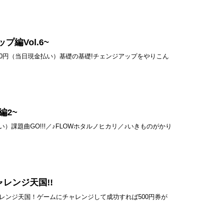
編Vol.6~
費：500円（当日現金払い）基礎の基礎!チェンジアップをやりこん
O編2~
払い）課題曲GO!!!／♪FLOWホタルノヒカリ／♪いきものがかり
ャレンジ天国!!
ンジ天国！ゲームにチャレンジして成功すれば500円券が