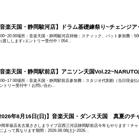
(月) 音楽天国・静岡駿河店】ドラム基礎練祭り~チェンジアップ
) 19:00~20:00場所：音楽天国・静岡駿河店持物：スティック、パット参加
渡しします♪エントリー受付中！054...
土) 音楽天国・静岡駅前店】アニソン天国Vol.22~NARUT
 15:00~17:00場所：音楽天国・静岡駅前店参加費：スタジオ代割勘（当日現金
エントリー受付中！お問い合わ...
)~2026年8月16日(日)】音楽天国・ダンス天国 真夏のチ
静岡草薙店名古屋ささしまライブ店西三河店静岡駅前店今年もやります！チャレ
て異なります期間：2026.08.08(土)~2026...