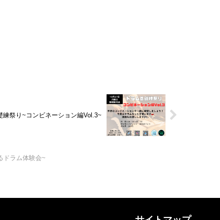
礎練祭り~コンビネーション編Vol.3~
よるドラム体験会~
サイトマップ