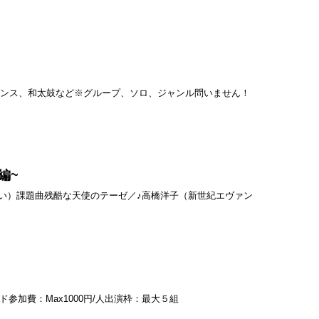
ダンス、和太鼓など※グループ、ソロ、ジャンル問いません！
編~
日現金払い）課題曲残酷な天使のテーゼ／♪高橋洋子（新世紀エヴァン
ド参加費：Max1000円/人出演枠：最大５組