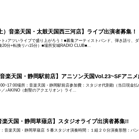
4日（土）音楽天国・太鼓天国西三河店】ライブ出演者募集！
ント♪アツいライブで盛り上がろう！■募集アーティストバンド、弾き語り、
0分+転換リハ15分）■場所安城RADIO CLUB■...
土) 音楽天国・静岡駅前店】アニソン天国Vol.23~SFアニメ
) 15:00~17:00場所：音楽天国・静岡駅前店参加費：スタジオ代割勘（当
♪AKINO（創聖のアクエリオン）ライ...
土) 音楽天国・静岡草薙店】スタジオライブ出演者募集!!
0~場所：音楽天国・静岡草薙店 ５番スタジオ演奏時間：１組２０分演奏形態：バン