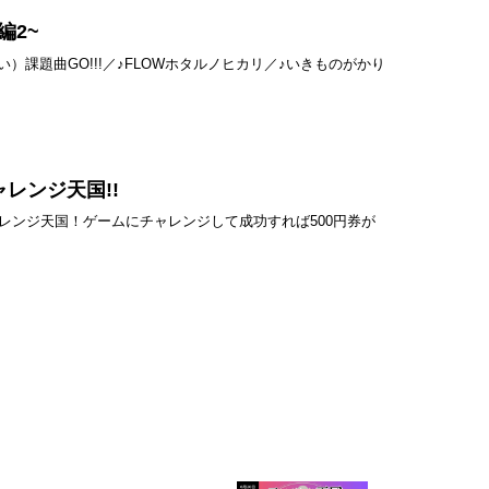
O編2~
払い）課題曲GO!!!／♪FLOWホタルノヒカリ／♪いきものがかり
ャレンジ天国!!
ンジ天国！ゲームにチャレンジして成功すれば500円券が