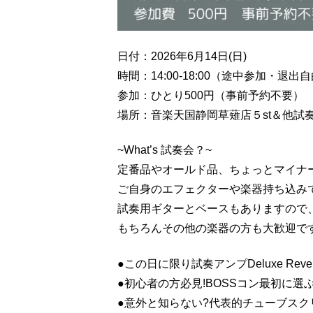
日付：2026年6月14日(日)
時間：14:00-18:00（途中参加・退出
参加：ひとり500円（事前予約不要）
場所：音楽天国静岡草薙店５st＆他試
~What’s 試奏会？~
定番品やオールド品、ちょっとマイナー
ご自身のエフェクターや楽器持ち込み
試奏用ギターとベースもありますので、
もちろんその他の楽器の方も大歓迎です
●この日に限り試奏アンプDeluxe Rev
●初心者の方必見!BOSSコン最初に選
●意外と知らない?代表的チューブスク