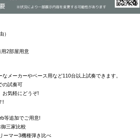
自由）
奏用2部屋用意
なメーカーやベース用など110台以上試奏できます。
での試奏可
お気軽にどうぞ!
!
erb等追加でご用意!
ぶ御三家比較
リーマー3機種弾き比べ