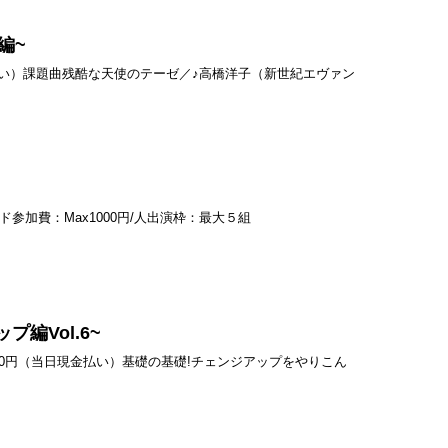
編~
日現金払い）課題曲残酷な天使のテーゼ／♪高橋洋子（新世紀エヴァン
ド参加費：Max1000円/人出演枠：最大５組
編Vol.6~
費：500円（当日現金払い）基礎の基礎!チェンジアップをやりこん