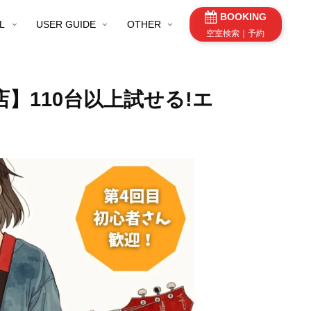
BOOKING
L
USER GUIDE
OTHER
空室検索｜予約
店】110台以上試せる!エ