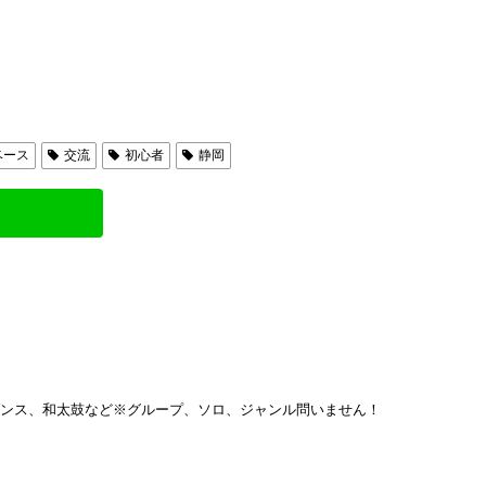
ベース
交流
初心者
静岡
ダンス、和太鼓など※グループ、ソロ、ジャンル問いません！