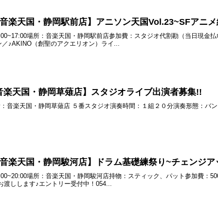
土) 音楽天国・静岡駅前店】アニソン天国Vol.23~SFアニメ
) 15:00~17:00場所：音楽天国・静岡駅前店参加費：スタジオ代割勘（当
♪AKINO（創聖のアクエリオン）ライ...
土) 音楽天国・静岡草薙店】スタジオライブ出演者募集!!
0~場所：音楽天国・静岡草薙店 ５番スタジオ演奏時間：１組２０分演奏形態：バン
(月) 音楽天国・静岡駿河店】ドラム基礎練祭り~チェンジアップ
) 19:00~20:00場所：音楽天国・静岡駿河店持物：スティック、パット参加
渡しします♪エントリー受付中！054...