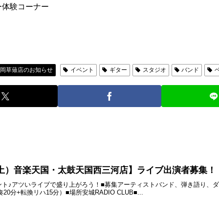
ッサー体験コーナー
静岡草薙店のお知らせ
イベント
ギター
スタジオ
バンド
4日（土）音楽天国・太鼓天国西三河店】ライブ出演者募集！
ント♪アツいライブで盛り上がろう！■募集アーティストバンド、弾き語り、
0分+転換リハ15分）■場所安城RADIO CLUB■...