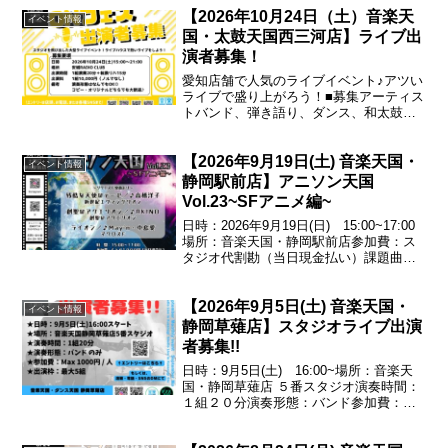
【2026年10月24日（土）音楽天
イベント情報
国・太鼓天国西三河店】ライブ出
演者募集！
愛知店舗で人気のライブイベント♪アツい
ライブで盛り上がろう！■募集アーティス
トバンド、弾き語り、ダンス、和太鼓な
ど※グループ、ソロ、ジャンル問いませ
ん！■枠数10枠（1枠ステージ 演奏20分
【2026年9月19日(土) 音楽天国・
+転換リハ15分）■場所安城RADIO
イベント情報
CLUB■...
静岡駅前店】アニソン天国
Vol.23~SFアニメ編~
日時：2026年9月19日(日) 15:00~17:00
場所：音楽天国・静岡駅前店参加費：ス
タジオ代割勘（当日現金払い）課題曲残
酷な天使のテーゼ／♪高橋洋子（新世紀エ
ヴァンゲリオン）創聖のアクエリオン／
【2026年9月5日(土) 音楽天国・
♪AKINO（創聖のアクエリオン）ライ...
イベント情報
静岡草薙店】スタジオライブ出演
者募集!!
日時：9月5日(土) 16:00~場所：音楽天
国・静岡草薙店 ５番スタジオ演奏時間：
１組２０分演奏形態：バンド参加費：
Max1000円/人出演枠：最大５組