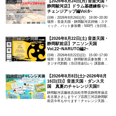
【2026年8月24日(月) 音楽天国・
イベント情報
静岡駿河店】ドラム基礎練祭り~
チェンジアップ編Vol.6~
日時：2026年8月24日(月) 19:00~20:00
場所：音楽天国・静岡駿河店持物：ステ
ィック、パット参加費：500円（当日現金
払い）基礎の基礎!チェンジアップをやり
こんでリズム感覚を養おう!譜面もお渡し
【2026年8月22日(土) 音楽天国・
します♪エントリー受付中！054...
イベント情報
静岡駅前店】アニソン天国
Vol.22~NARUTO編2~
日時：2026年8月22日(日) 15:00~17:00
場所：音楽天国・静岡駅前店参加費：ス
タジオ代割勘（当日現金払い）課題曲
GO!!!／♪FLOWホタルノヒカリ／♪いきも
のがかりシルエット／♪KANA-BOONエン
【2026年8月8日(土)~2026年8月
トリー受付中！お問い合わ...
イベント情報
16日(日)】音楽天国・ダンス天
国 真夏のチャレンジ天国!!
静岡駿河店藤枝店浜松市野店静岡草薙店
名古屋ささしまライブ店西三河店静岡駅
前店今年もやります！チャレンジ天国！
ゲームにチャレンジして成功すれば500円
券がもらえる♪※ゲーム内容は店舗によっ
て異なります期間：