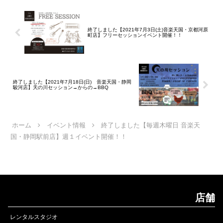
2026.08.08(土)~2026...
終了しました【2021年7月3日(土)音楽天国・京都河原
町店】フリーセッションイベント開催！！
終了しました【2021年7月18日(日) 音楽天国・静岡
駿河店】天の川セッション→からの→BBQ
ホーム
イベント情報
終了しました【毎週木曜日 音楽天
国・静岡駅前店】週１イベント開催！！
店舗
レンタルスタジオ