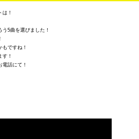
トは！
ろう5曲を選びました！
！
かもですね！
ます！
お電話にて！