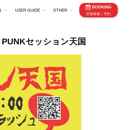
BOOKING
L
USER GUIDE
OTHER
空室検索｜予約
】PUNKセッション天国