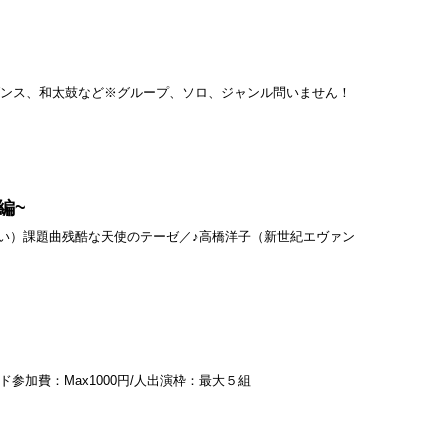
ダンス、和太鼓など※グループ、ソロ、ジャンル問いません！
編~
日現金払い）課題曲残酷な天使のテーゼ／♪高橋洋子（新世紀エヴァン
ド参加費：Max1000円/人出演枠：最大５組