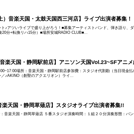
4日（土）音楽天国・太鼓天国西三河店】ライブ出演者募集！
ント♪アツいライブで盛り上がろう！■募集アーティストバンド、弾き語り、
0分+転換リハ15分）■場所安城RADIO CLUB■...
土) 音楽天国・静岡駅前店】アニソン天国Vol.23~SFアニメ
) 15:00~17:00場所：音楽天国・静岡駅前店参加費：スタジオ代割勘（当
♪AKINO（創聖のアクエリオン）ライ...
土) 音楽天国・静岡草薙店】スタジオライブ出演者募集!!
0~場所：音楽天国・静岡草薙店 ５番スタジオ演奏時間：１組２０分演奏形態：バン