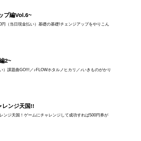
編Vol.6~
費：500円（当日現金払い）基礎の基礎!チェンジアップをやりこん
O編2~
払い）課題曲GO!!!／♪FLOWホタルノヒカリ／♪いきものがかり
ャレンジ天国!!
ンジ天国！ゲームにチャレンジして成功すれば500円券が