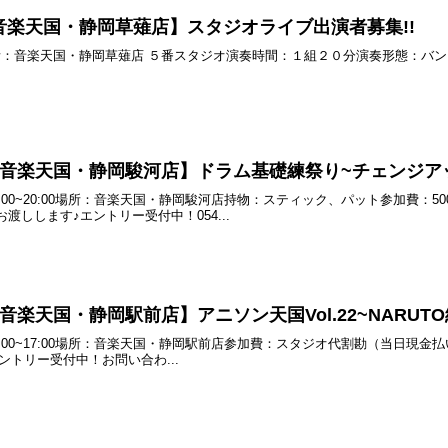
土) 音楽天国・静岡草薙店】スタジオライブ出演者募集!!
0~場所：音楽天国・静岡草薙店 ５番スタジオ演奏時間：１組２０分演奏形態：バン
(月) 音楽天国・静岡駿河店】ドラム基礎練祭り~チェンジアップ
) 19:00~20:00場所：音楽天国・静岡駿河店持物：スティック、パット参加
渡しします♪エントリー受付中！054...
土) 音楽天国・静岡駅前店】アニソン天国Vol.22~NARUT
 15:00~17:00場所：音楽天国・静岡駅前店参加費：スタジオ代割勘（当日現金
エントリー受付中！お問い合わ...