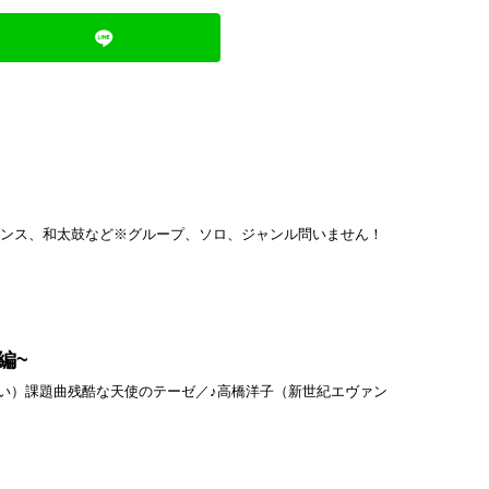
ダンス、和太鼓など※グループ、ソロ、ジャンル問いません！
編~
日現金払い）課題曲残酷な天使のテーゼ／♪高橋洋子（新世紀エヴァン