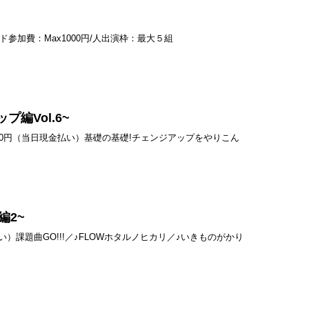
ド参加費：Max1000円/人出演枠：最大５組
編Vol.6~
費：500円（当日現金払い）基礎の基礎!チェンジアップをやりこん
O編2~
払い）課題曲GO!!!／♪FLOWホタルノヒカリ／♪いきものがかり