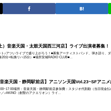
4日（土）音楽天国・太鼓天国西三河店】ライブ出演者募集！
ント♪アツいライブで盛り上がろう！■募集アーティストバンド、弾き語り、
0分+転換リハ15分）■場所安城RADIO CLUB■...
土) 音楽天国・静岡駅前店】アニソン天国Vol.23~SFアニメ
) 15:00~17:00場所：音楽天国・静岡駅前店参加費：スタジオ代割勘（当
♪AKINO（創聖のアクエリオン）ライ...