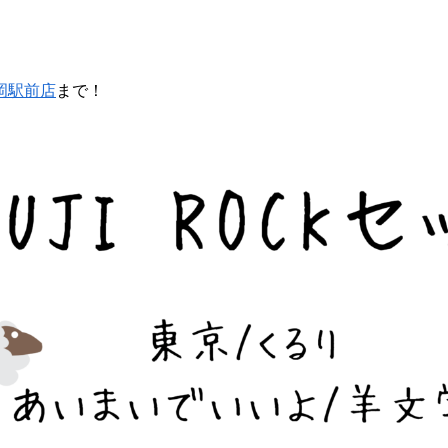
）
岡駅前店
まで！