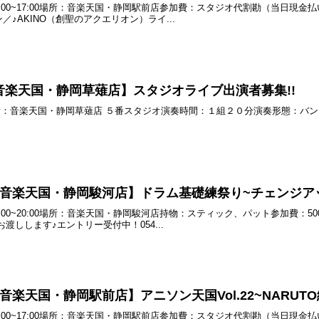
) 15:00~17:00場所：音楽天国・静岡駅前店参加費：スタジオ代割勘（当
♪AKINO（創聖のアクエリオン）ライ...
土) 音楽天国・静岡草薙店】スタジオライブ出演者募集!!
0~場所：音楽天国・静岡草薙店 ５番スタジオ演奏時間：１組２０分演奏形態：バン
(月) 音楽天国・静岡駿河店】ドラム基礎練祭り~チェンジアップ
) 19:00~20:00場所：音楽天国・静岡駿河店持物：スティック、パット参加
渡しします♪エントリー受付中！054...
土) 音楽天国・静岡駅前店】アニソン天国Vol.22~NARUT
 15:00~17:00場所：音楽天国・静岡駅前店参加費：スタジオ代割勘（当日現金