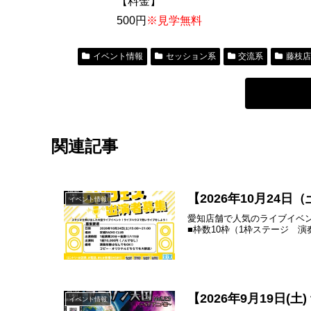
【料金】
500円
※見学無料
イベント情報
セッション系
交流系
藤枝
関連記事
【2026年10月2
イベント情報
愛知店舗で人気のライブイベ
■枠数10枠（1枠ステージ 演奏2
【2026年9月19日(
イベント情報