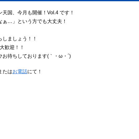
国、今月も開催！Vol.4 です！
なぁ…」という方でも大丈夫！
らしましょう！！
も大歓迎！！
お待ちしております(｀・ω・´)
または
お電話
にて！