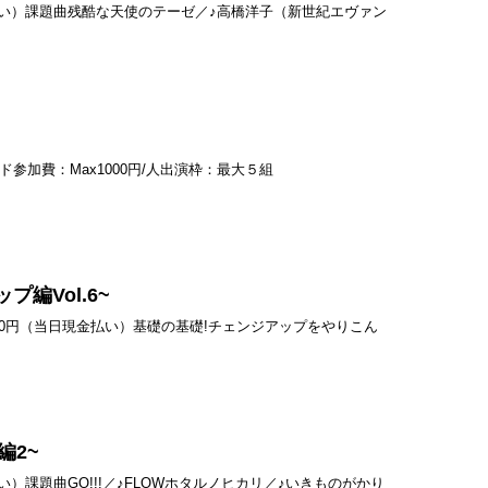
日現金払い）課題曲残酷な天使のテーゼ／♪高橋洋子（新世紀エヴァン
ド参加費：Max1000円/人出演枠：最大５組
編Vol.6~
費：500円（当日現金払い）基礎の基礎!チェンジアップをやりこん
O編2~
払い）課題曲GO!!!／♪FLOWホタルノヒカリ／♪いきものがかり