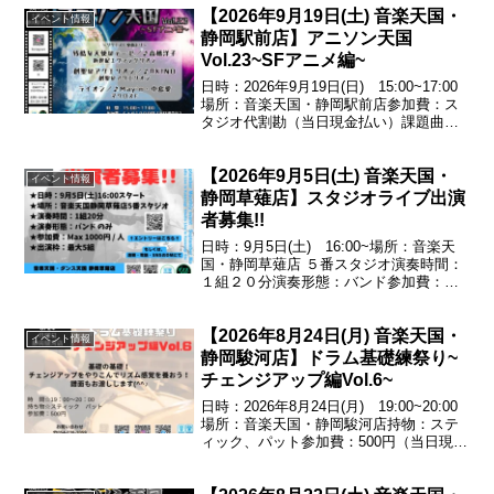
【2026年9月19日(土) 音楽天国・
+転換リハ15分）■場所安城RADIO
イベント情報
CLUB■...
静岡駅前店】アニソン天国
Vol.23~SFアニメ編~
日時：2026年9月19日(日) 15:00~17:00
場所：音楽天国・静岡駅前店参加費：ス
タジオ代割勘（当日現金払い）課題曲残
酷な天使のテーゼ／♪高橋洋子（新世紀エ
ヴァンゲリオン）創聖のアクエリオン／
【2026年9月5日(土) 音楽天国・
♪AKINO（創聖のアクエリオン）ライ...
イベント情報
静岡草薙店】スタジオライブ出演
者募集!!
日時：9月5日(土) 16:00~場所：音楽天
国・静岡草薙店 ５番スタジオ演奏時間：
１組２０分演奏形態：バンド参加費：
Max1000円/人出演枠：最大５組
【2026年8月24日(月) 音楽天国・
イベント情報
静岡駿河店】ドラム基礎練祭り~
チェンジアップ編Vol.6~
日時：2026年8月24日(月) 19:00~20:00
場所：音楽天国・静岡駿河店持物：ステ
ィック、パット参加費：500円（当日現金
払い）基礎の基礎!チェンジアップをやり
こんでリズム感覚を養おう!譜面もお渡し