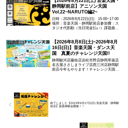
【2026年8月22日(土) 音楽天国・
します♪エントリー受付中！054...
イベント情報
静岡駅前店】アニソン天国
Vol.22~NARUTO編2~
日時：2026年8月22日(日) 15:00~17:00
場所：音楽天国・静岡駅前店参加費：ス
タジオ代割勘（当日現金払い）課題曲
GO!!!／♪FLOWホタルノヒカリ／♪いきも
のがかりシルエット／♪KANA-BOONエン
【2026年8月8日(土)~2026年8月
トリー受付中！お問い合わ...
イベント情報
16日(日)】音楽天国・ダンス天
国 真夏のチャレンジ天国!!
静岡駿河店藤枝店浜松市野店静岡草薙店
名古屋ささしまライブ店西三河店静岡駅
前店今年もやります！チャレンジ天国！
ゲームにチャレンジして成功すれば500円
券がもらえる♪※ゲーム内容は店舗によっ
て異なります期間：
2026.08.08(土)~2026...
終了しました【2023年9月17日(日) 音楽天国・静岡駅
前店】楽器体験会開催！！