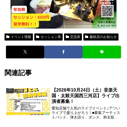
イベント情報
セッション系
交流系
藤枝店のお知らせ
関連記事
【2026年10月24日（土）音楽天
イベント情報
国・太鼓天国西三河店】ライブ出
演者募集！
愛知店舗で人気のライブイベント♪アツい
ライブで盛り上がろう！■募集アーティス
トバンド、弾き語り、ダンス、和太鼓な
ど※グループ、ソロ、ジャンル問いませ
ん！■枠数10枠（1枠ステージ 演奏20分