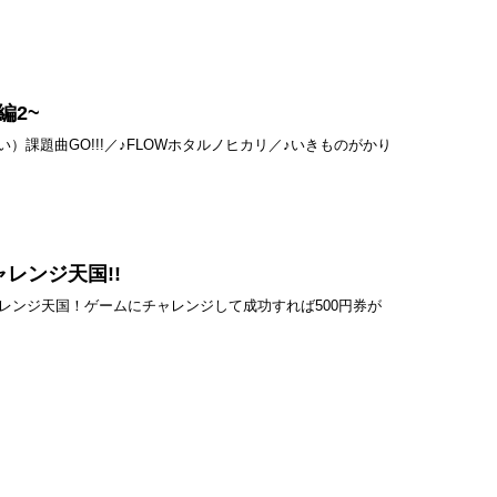
O編2~
払い）課題曲GO!!!／♪FLOWホタルノヒカリ／♪いきものがかり
ャレンジ天国!!
ンジ天国！ゲームにチャレンジして成功すれば500円券が