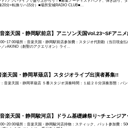
ント♪アツいライブで盛り上がろう！■募集アーティストバンド、弾き語り、
0分+転換リハ15分）■場所安城RADIO CLUB■...
土) 音楽天国・静岡駅前店】アニソン天国Vol.23~SFアニメ
) 15:00~17:00場所：音楽天国・静岡駅前店参加費：スタジオ代割勘（当
♪AKINO（創聖のアクエリオン）ライ...
土) 音楽天国・静岡草薙店】スタジオライブ出演者募集!!
0~場所：音楽天国・静岡草薙店 ５番スタジオ演奏時間：１組２０分演奏形態：バン
(月) 音楽天国・静岡駿河店】ドラム基礎練祭り~チェンジアップ
) 19:00~20:00場所：音楽天国・静岡駿河店持物：スティック、パット参加