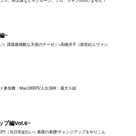
ダンス、和太鼓など※グループ、ソロ、ジャンル問いません！
編~
日現金払い）課題曲残酷な天使のテーゼ／♪高橋洋子（新世紀エヴァン
ド参加費：Max1000円/人出演枠：最大５組
編Vol.6~
費：500円（当日現金払い）基礎の基礎!チェンジアップをやりこん