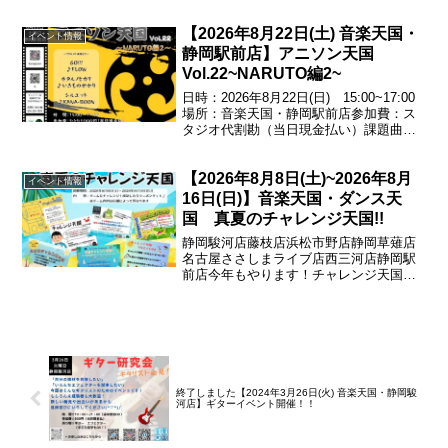
払い）基礎の基礎!チェンジアップをやり
こんでリズム感覚を養おう!譜面もお渡し
【2026年8月22日(土) 音楽天国・
します♪エントリー受付中！054...
イベント情報
静岡駅前店】アニソン天国
Vol.22~NARUTO編2~
日時：2026年8月22日(日) 15:00~17:00
場所：音楽天国・静岡駅前店参加費：ス
タジオ代割勘（当日現金払い）課題曲
GO!!!／♪FLOWホタルノヒカリ／♪いきも
のがかりシルエット／♪KANA-BOONエン
【2026年8月8日(土)~2026年8月
トリー受付中！お問い合わ...
イベント情報
16日(日)】音楽天国・ダンス天
国 真夏のチャレンジ天国!!
静岡駿河店藤枝店浜松市野店静岡草薙店
名古屋ささしまライブ店西三河店静岡駅
前店今年もやります！チャレンジ天国！
ゲームにチャレンジして成功すれば500円
券がもらえる♪※ゲーム内容は店舗によっ
て異なります期間：
2026.08.08(土)~2026...
終了しました【2024年3月26日(火) 音楽天国・静岡駿
河店】ギターイベント開催！！