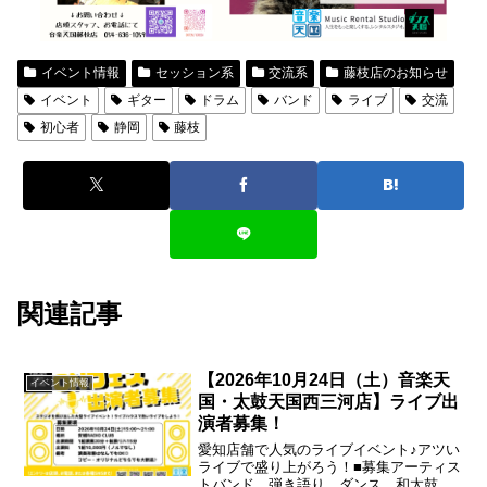
イベント情報
セッション系
交流系
藤枝店のお知らせ
イベント
ギター
ドラム
バンド
ライブ
交流
初心者
静岡
藤枝
関連記事
【2026年10月24日（土）音楽天
イベント情報
国・太鼓天国西三河店】ライブ出
演者募集！
愛知店舗で人気のライブイベント♪アツい
ライブで盛り上がろう！■募集アーティス
トバンド、弾き語り、ダンス、和太鼓な