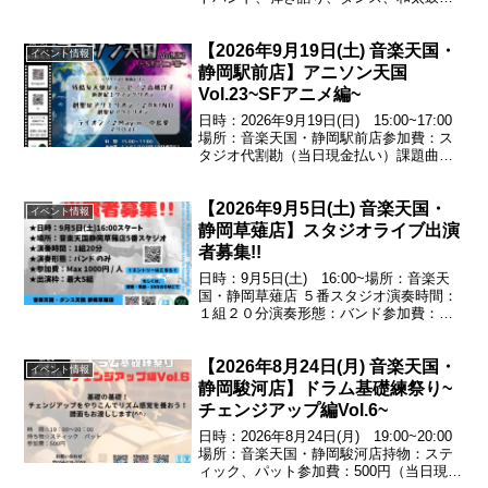
ど※グループ、ソロ、ジャンル問いませ
ん！■枠数10枠（1枠ステージ 演奏20分
【2026年9月19日(土) 音楽天国・
+転換リハ15分）■場所安城RADIO
イベント情報
CLUB■...
静岡駅前店】アニソン天国
Vol.23~SFアニメ編~
日時：2026年9月19日(日) 15:00~17:00
場所：音楽天国・静岡駅前店参加費：ス
タジオ代割勘（当日現金払い）課題曲残
酷な天使のテーゼ／♪高橋洋子（新世紀エ
ヴァンゲリオン）創聖のアクエリオン／
【2026年9月5日(土) 音楽天国・
♪AKINO（創聖のアクエリオン）ライ...
イベント情報
静岡草薙店】スタジオライブ出演
者募集!!
日時：9月5日(土) 16:00~場所：音楽天
国・静岡草薙店 ５番スタジオ演奏時間：
１組２０分演奏形態：バンド参加費：
Max1000円/人出演枠：最大５組
【2026年8月24日(月) 音楽天国・
イベント情報
静岡駿河店】ドラム基礎練祭り~
チェンジアップ編Vol.6~
日時：2026年8月24日(月) 19:00~20:00
場所：音楽天国・静岡駿河店持物：ステ
ィック、パット参加費：500円（当日現金