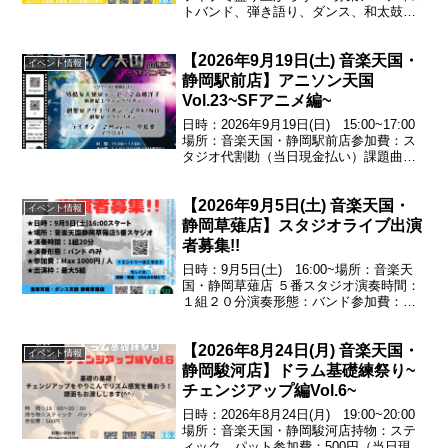
トバンド、弾き語り、ダンス、和太鼓な
ど※グループ、ソロ、ジャンル問いませ
ん！■枠数10枠（1枠ステージ 演奏20分
【2026年9月19日(土) 音楽天国・
+転換リハ15分）■場所安城RADIO
イベント情報
CLUB■...
静岡駅前店】アニソン天国
Vol.23~SFアニメ編~
日時：2026年9月19日(日) 15:00~17:00
場所：音楽天国・静岡駅前店参加費：ス
タジオ代割勘（当日現金払い）課題曲残
酷な天使のテーゼ／♪高橋洋子（新世紀エ
ヴァンゲリオン）創聖のアクエリオン／
【2026年9月5日(土) 音楽天国・
♪AKINO（創聖のアクエリオン）ライ...
イベント情報
静岡草薙店】スタジオライブ出演
者募集!!
日時：9月5日(土) 16:00~場所：音楽天
国・静岡草薙店 ５番スタジオ演奏時間：
１組２０分演奏形態：バンド参加費：
Max1000円/人出演枠：最大５組
【2026年8月24日(月) 音楽天国・
イベント情報
静岡駿河店】ドラム基礎練祭り~
チェンジアップ編Vol.6~
日時：2026年8月24日(月) 19:00~20:00
場所：音楽天国・静岡駿河店持物：ステ
ィック、パット参加費：500円（当日現金