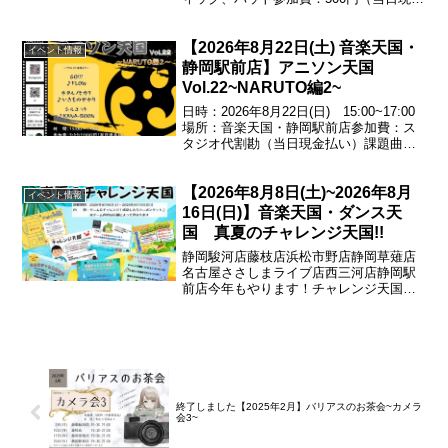
払い）基礎の基礎!チェンジアップをやり
こんでリズム感覚を養おう!譜面もお渡し
【2026年8月22日(土) 音楽天国・
します♪エントリー受付中！054...
イベント情報
静岡駅前店】アニソン天国
Vol.22~NARUTO編2~
日時：2026年8月22日(日) 15:00~17:00
場所：音楽天国・静岡駅前店参加費：ス
タジオ代割勘（当日現金払い）課題曲
GO!!!／♪FLOWホタルノヒカリ／♪いきも
のがかりシルエット／♪KANA-BOONエン
【2026年8月8日(土)~2026年8月
トリー受付中！お問い合わ...
イベント情報
16日(日)】音楽天国・ダンス天
国 真夏のチャレンジ天国!!
静岡駿河店藤枝店浜松市野店静岡草薙店
名古屋ささしまライブ店西三河店静岡駅
前店今年もやります！チャレンジ天国！
ゲームにチャレンジして成功すれば500円
券がもらえる♪※ゲーム内容は店舗によっ
て異なります期間：
2026.08.08(土)~2026...
終了しました【2025年2月】バリアスのお茶会~カメラ
会3~