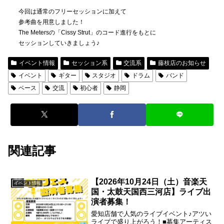
今回は通常のフリーセッションに加えて
参考曲を用意しました！
The Metersの「Cissy Strut」のコード進行をもとに
セッションしていきましょう♪
イベント情報
セッション系
交流系
藤枝店のお知らせ
イベント
ギター
スタジオ
ドラム
バンド
ベース
交流
初心者
静岡
関連記事
【2026年10月24日（土）音楽天
イベント情報
国・太鼓天国西三河店】ライブ出
演者募集！
愛知店舗で人気のライブイベント♪アツい
ライブで盛り上がろう！■募集アーティス