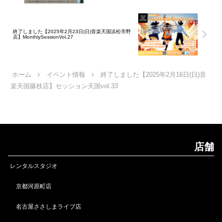
終了しました【2025年2月23日(日)音楽天国浜松市野
店】MonthlySessionVol.27
ホーム
イベント情報
終了しました【2025年2月16日(日)音
楽天国藤枝店】セッション天国vol.33
店舗
レンタルスタジオ
京都河原町店
名古屋ささしまライブ店