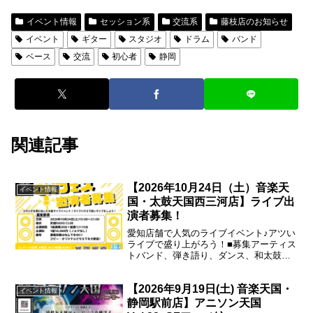
イベント情報
セッション系
交流系
藤枝店のお知らせ
イベント
ギター
スタジオ
ドラム
バンド
ベース
交流
初心者
静岡
関連記事
【2026年10月24日（土）音楽天
イベント情報
国・太鼓天国西三河店】ライブ出
演者募集！
愛知店舗で人気のライブイベント♪アツい
ライブで盛り上がろう！■募集アーティス
トバンド、弾き語り、ダンス、和太鼓な
ど※グループ、ソロ、ジャンル問いませ
ん！■枠数10枠（1枠ステージ 演奏20分
【2026年9月19日(土) 音楽天国・
+転換リハ15分）■場所安城RADIO
イベント情報
CLUB■...
静岡駅前店】アニソン天国