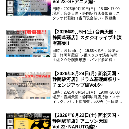
Vol.23~SFアニメ編~
日時：2026年9月19日(日) 15:00~17:00
場所：音楽天国・静岡駅前店参加費：ス
タジオ代割勘（当日現金払い）課題曲残
酷な天使のテーゼ／♪高橋洋子（新世紀エ
ヴァンゲリオン）創聖のアクエリオン／
【2026年9月5日(土) 音楽天国・
♪AKINO（創聖のアクエリオン）ライ...
イベント情報
静岡草薙店】スタジオライブ出演
者募集!!
日時：9月5日(土) 16:00~場所：音楽天
国・静岡草薙店 ５番スタジオ演奏時間：
１組２０分演奏形態：バンド参加費：
Max1000円/人出演枠：最大５組
【2026年8月24日(月) 音楽天国・
イベント情報
静岡駿河店】ドラム基礎練祭り~
チェンジアップ編Vol.6~
日時：2026年8月24日(月) 19:00~20:00
場所：音楽天国・静岡駿河店持物：ステ
ィック、パット参加費：500円（当日現金
払い）基礎の基礎!チェンジアップをやり
こんでリズム感覚を養おう!譜面もお渡し
【2026年8月22日(土) 音楽天国・
します♪エントリー受付中！054...
イベント情報
静岡駅前店】アニソン天国
Vol.22~NARUTO編2~