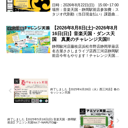
日時：2026年8月22日(日) 15:00~17:00
場所：音楽天国・静岡駅前店参加費：ス
タジオ代割勘（当日現金払い）課題曲
GO!!!／♪FLOWホタルノヒカリ／♪いきも
のがかりシルエット／♪KANA-BOONエン
【2026年8月8日(土)~2026年8月
トリー受付中！お問い合わ...
イベント情報
16日(日)】音楽天国・ダンス天
国 真夏のチャレンジ天国!!
静岡駿河店藤枝店浜松市野店静岡草薙店
名古屋ささしまライブ店西三河店静岡駅
前店今年もやります！チャレンジ天国！
ゲームにチャレンジして成功すれば500円
券がもらえる♪※ゲーム内容は店舗によっ
て異なります期間：
2026.08.08(土)~2026...
終了しました【2025年4月28日（火）西三河店】春の
セッション天国
終了しました【2025年5月18日(日) 音楽天国・静岡駅
前店】アニソン天国Vol.7~NARUTO編~