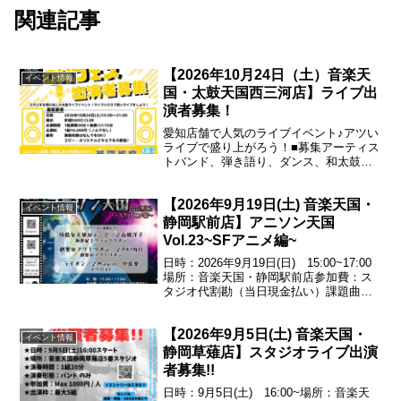
関連記事
【2026年10月24日（土）音楽天
イベント情報
国・太鼓天国西三河店】ライブ出
演者募集！
愛知店舗で人気のライブイベント♪アツい
ライブで盛り上がろう！■募集アーティス
トバンド、弾き語り、ダンス、和太鼓な
ど※グループ、ソロ、ジャンル問いませ
ん！■枠数10枠（1枠ステージ 演奏20分
【2026年9月19日(土) 音楽天国・
+転換リハ15分）■場所安城RADIO
イベント情報
CLUB■...
静岡駅前店】アニソン天国
Vol.23~SFアニメ編~
日時：2026年9月19日(日) 15:00~17:00
場所：音楽天国・静岡駅前店参加費：ス
タジオ代割勘（当日現金払い）課題曲残
酷な天使のテーゼ／♪高橋洋子（新世紀エ
ヴァンゲリオン）創聖のアクエリオン／
【2026年9月5日(土) 音楽天国・
♪AKINO（創聖のアクエリオン）ライ...
イベント情報
静岡草薙店】スタジオライブ出演
者募集!!
日時：9月5日(土) 16:00~場所：音楽天