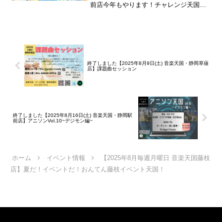
前店今年もやります！チャレンジ天国！
ゲームにチャレンジして成功すれば500円
券がもらえる♪※ゲーム内容は店舗によっ
て異なります期間：
2026.08.08(土)~2026...
終了しました【2025年8月9日(土) 音楽天国・静岡草薙
店】課題曲セッション
終了しました【2025年8月16日(土) 音楽天国・静岡駅
前店】アニソンVol.10~デジモン編~
ホーム
イベント情報
【2025年8月毎週月曜日 音楽天国藤枝
店】夏だ！イベントだ！おんてん藤枝イベント天国！