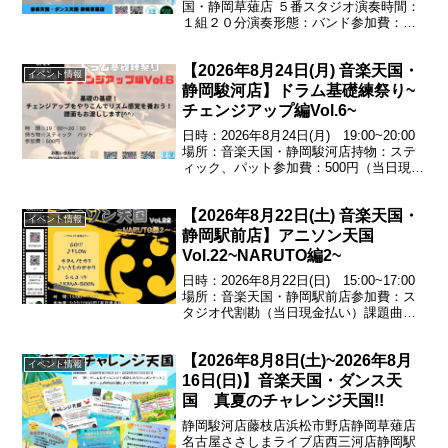
国・静岡草薙店 ５番スタジオ演奏時間：
１組２０分演奏形態：バンド参加費：
Max1000円/人出演枠：最大５組
【2026年8月24日(月) 音楽天国・
イベント情報
静岡駿河店】ドラム基礎練祭り~
チェンジアップ編Vol.6~
日時：2026年8月24日(月) 19:00~20:00
場所：音楽天国・静岡駿河店持物：ステ
ィック、パット参加費：500円（当日現金
払い）基礎の基礎!チェンジアップをやり
こんでリズム感覚を養おう!譜面もお渡し
【2026年8月22日(土) 音楽天国・
します♪エントリー受付中！054...
イベント情報
静岡駅前店】アニソン天国
Vol.22~NARUTO編2~
日時：2026年8月22日(日) 15:00~17:00
場所：音楽天国・静岡駅前店参加費：ス
タジオ代割勘（当日現金払い）課題曲
GO!!!／♪FLOWホタルノヒカリ／♪いきも
のがかりシルエット／♪KANA-BOONエン
【2026年8月8日(土)~2026年8月
トリー受付中！お問い合わ...
イベント情報
16日(日)】音楽天国・ダンス天
国 真夏のチャレンジ天国!!
静岡駿河店藤枝店浜松市野店静岡草薙店
名古屋ささしまライブ店西三河店静岡駅