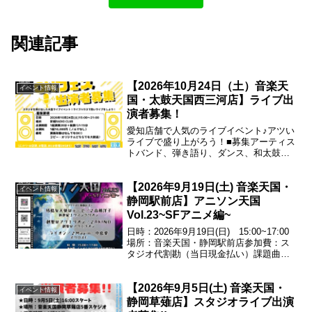
関連記事
【2026年10月24日（土）音楽天
イベント情報
国・太鼓天国西三河店】ライブ出
演者募集！
愛知店舗で人気のライブイベント♪アツい
ライブで盛り上がろう！■募集アーティス
トバンド、弾き語り、ダンス、和太鼓な
ど※グループ、ソロ、ジャンル問いませ
ん！■枠数10枠（1枠ステージ 演奏20分
【2026年9月19日(土) 音楽天国・
+転換リハ15分）■場所安城RADIO
イベント情報
CLUB■...
静岡駅前店】アニソン天国
Vol.23~SFアニメ編~
日時：2026年9月19日(日) 15:00~17:00
場所：音楽天国・静岡駅前店参加費：ス
タジオ代割勘（当日現金払い）課題曲残
酷な天使のテーゼ／♪高橋洋子（新世紀エ
ヴァンゲリオン）創聖のアクエリオン／
【2026年9月5日(土) 音楽天国・
♪AKINO（創聖のアクエリオン）ライ...
イベント情報
静岡草薙店】スタジオライブ出演