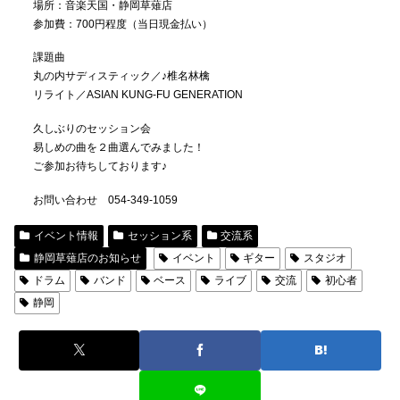
場所：音楽天国・静岡草薙店
参加費：700円程度（当日現金払い）
課題曲
丸の内サディスティック／♪椎名林檎
リライト／ASIAN KUNG-FU GENERATION
久しぶりのセッション会
易しめの曲を２曲選んでみました！
ご参加お待ちしております♪
お問い合わせ 054-349-1059
イベント情報
セッション系
交流系
静岡草薙店のお知らせ
イベント
ギター
スタジオ
ドラム
バンド
ベース
ライブ
交流
初心者
静岡