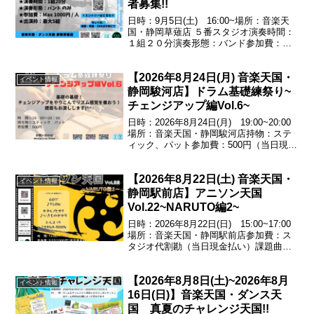
者募集!!
日時：9月5日(土) 16:00~場所：音楽天
国・静岡草薙店 ５番スタジオ演奏時間：
１組２０分演奏形態：バンド参加費：
Max1000円/人出演枠：最大５組
【2026年8月24日(月) 音楽天国・
イベント情報
静岡駿河店】ドラム基礎練祭り~
チェンジアップ編Vol.6~
日時：2026年8月24日(月) 19:00~20:00
場所：音楽天国・静岡駿河店持物：ステ
ィック、パット参加費：500円（当日現金
払い）基礎の基礎!チェンジアップをやり
こんでリズム感覚を養おう!譜面もお渡し
【2026年8月22日(土) 音楽天国・
します♪エントリー受付中！054...
イベント情報
静岡駅前店】アニソン天国
Vol.22~NARUTO編2~
日時：2026年8月22日(日) 15:00~17:00
場所：音楽天国・静岡駅前店参加費：ス
タジオ代割勘（当日現金払い）課題曲
GO!!!／♪FLOWホタルノヒカリ／♪いきも
のがかりシルエット／♪KANA-BOONエン
【2026年8月8日(土)~2026年8月
トリー受付中！お問い合わ...
イベント情報
16日(日)】音楽天国・ダンス天
国 真夏のチャレンジ天国!!