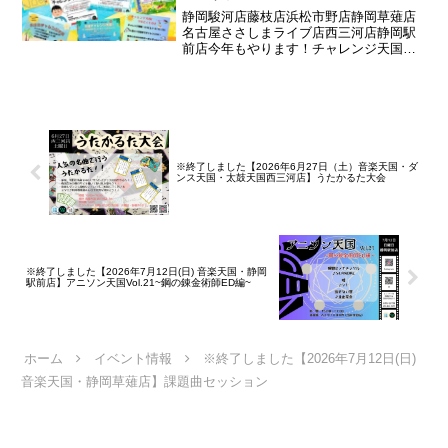
静岡駿河店藤枝店浜松市野店静岡草薙店
名古屋ささしまライブ店西三河店静岡駅
前店今年もやります！チャレンジ天国！
ゲームにチャレンジして成功すれば500円
券がもらえる♪※ゲーム内容は店舗によっ
て異なります期間：
2026.08.08(土)~2026...
※終了しました【2026年6月27日（土）音楽天国・ダ
ンス天国・太鼓天国西三河店】うたかるた大会
※終了しました【2026年7月12日(日) 音楽天国・静岡
駅前店】アニソン天国Vol.21~鋼の錬金術師ED編~
ホーム
イベント情報
※終了しました【2026年7月12日(日)
音楽天国・静岡草薙店】課題曲セッション