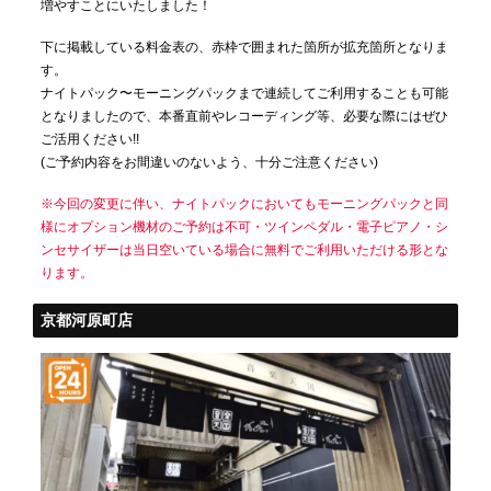
増やすことにいたしました！
下に掲載している料金表の、赤枠で囲まれた箇所が拡充箇所となりま
す。
ナイトパック〜モーニングパックまで連続してご利用することも可能
となりましたので、本番直前やレコーディング等、必要な際にはぜひ
ご活用ください!!
(ご予約内容をお間違いのないよう、十分ご注意ください)
※今回の変更に伴い、ナイトパックにおいてもモーニングパックと同
様にオプション機材のご予約は不可・ツインペダル・電子ピアノ・シ
ンセサイザーは当日空いている場合に無料でご利用いただける形とな
ります。
京都河原町店