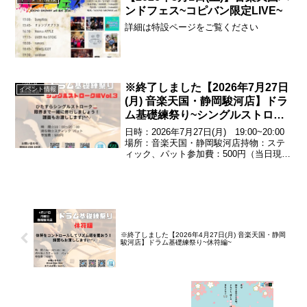
＆ウク...
ンドフェス~コピバン限定LIVE~
詳細は特設ページをご覧ください
※終了しました【2026年7月27日
イベント情報
(月) 音楽天国・静岡駿河店】ドラ
ム基礎練祭り~シングルストロー
ク編Vol.3~
日時：2026年7月27日(月) 19:00~20:00
場所：音楽天国・静岡駿河店持物：ステ
ィック、パット参加費：500円（当日現金
払い）ひたすらシングルストローク限界
まで一緒に修行しましょう！譜面もお渡
しします♪エントリー受付中！054-...
※終了しました【2026年4月27日(月) 音楽天国・静岡
駿河店】ドラム基礎練祭り~休符編~