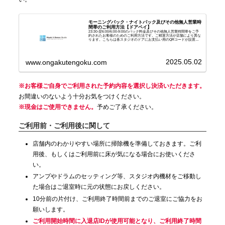
モーニングパック・ナイトパック及びその他無人営業時
間帯のご利用方法【ドアペイ】
23:30-翌6:00/6:00-9:00のパック料金及びその他無人営業時間帯をご予
約されたお客様のためのご利用方法です。ご精算方法が店舗により異な
ります。こちらは各スタジオのドアにお支払い用のQRコードが設置さ
れている店舗の手順となります...
2025.05.02
www.ongakutengoku.com
※お客様ご自身でご利用された予約内容を選択し決済いただきます。
お間違いのないよう十分お気をつけください。
※現金はご使用できません。
予めご了承ください。
ご利用前・ご利用後に関して
店舗内のわかりやすい場所に掃除機を準備しておきます。ご利
用後、もしくはご利用前に床が気になる場合にお使いくださ
い。
アンプやドラムのセッティング等、スタジオ内機材をご移動し
た場合はご退室時に元の状態にお戻しください。
10分前の片付け、ご利用終了時間前までのご退室にご協力をお
願いします。
ご利用開始時間に入退店IDが使用可能となり、ご利用終了時間