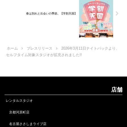
春は別れと出会いの季節。【学割天国】
ホーム
プレスリリース
2026年3月11日ナイトパックより、
セルフタイム対象スタジオが拡充されました!!
店舗
レンタルスタジオ
京都河原町店
名古屋ささしまライブ店