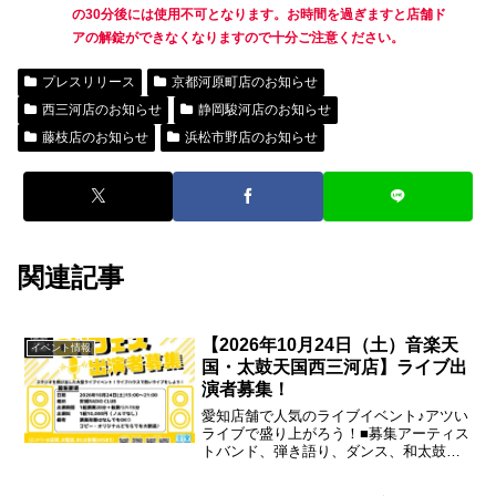
の30分後には使用不可となります。お時間を過ぎますと店舗ド
アの解錠ができなくなりますので十分ご注意ください。
プレスリリース
京都河原町店のお知らせ
西三河店のお知らせ
静岡駿河店のお知らせ
藤枝店のお知らせ
浜松市野店のお知らせ
関連記事
【2026年10月24日（土）音楽天
イベント情報
国・太鼓天国西三河店】ライブ出
演者募集！
愛知店舗で人気のライブイベント♪アツい
ライブで盛り上がろう！■募集アーティス
トバンド、弾き語り、ダンス、和太鼓な
ど※グループ、ソロ、ジャンル問いませ
ん！■枠数10枠（1枠ステージ 演奏20分