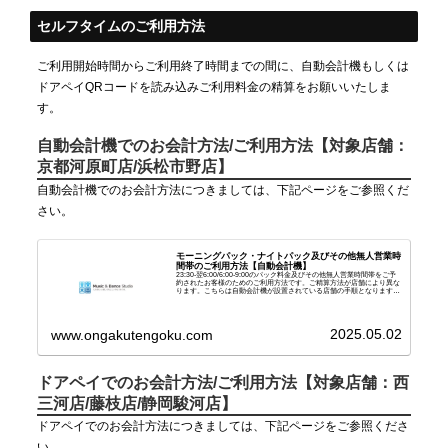
セルフタイムのご利用方法
ご利用開始時間からご利用終了時間までの間に、自動会計機もしくは
ドアペイQRコードを読み込みご利用料金の精算をお願いいたしま
す。
自動会計機でのお会計方法/ご利用方法【対象店舗：
京都河原町店/浜松市野店】
自動会計機でのお会計方法につきましては、下記ページをご参照くだ
さい。
モーニングパック・ナイトパック及びその他無人営業時
間帯のご利用方法【自動会計機】
23:30-翌6:00/6:00-9:00のパック料金及びその他無人営業時間帯をご予
約されたお客様のためのご利用方法です。ご精算方法が店舗により異な
ります。こちらは自動会計機が設置されている店舗の手順となります。
【対象店舗：京都河原町店/浜...
2025.05.02
www.ongakutengoku.com
ドアペイでのお会計方法/ご利用方法【対象店舗：西
三河店/藤枝店/静岡駿河店】
ドアペイでのお会計方法につきましては、下記ページをご参照くださ
い。