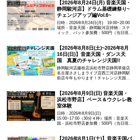
【2026年8月24日(月) 音楽天国・
+転換リハ15分）■場所安城RADIO
イベント情報
CLUB■...
静岡駿河店】ドラム基礎練祭り~
チェンジアップ編Vol.6~
日時：2026年8月24日(月) 19:00~20:00
場所：音楽天国・静岡駿河店持物：ステ
ィック、パット参加費：500円（当日現金
払い）基礎の基礎!チェンジアップをやり
こんでリズム感覚を養おう!譜面もお渡し
【2026年8月8日(土)~2026年8月
します♪エントリー受付中！054...
イベント情報
16日(日)】音楽天国・ダンス天
国 真夏のチャレンジ天国!!
静岡駿河店藤枝店浜松市野店静岡草薙店
名古屋ささしまライブ店西三河店静岡駅
前店今年もやります！チャレンジ天国！
ゲームにチャレンジして成功すれば500円
券がもらえる♪※ゲーム内容は店舗によっ
【2026年8月9日(日) 音楽天国・
て異なります期間：
イベント情報
2026.08.08(土)~2026...
浜松市野店】ベース＆ウクレレ教
室体験
日時：2026年8月9日(日)
15:00~17:00（30分４枠）場所：音楽天
国・浜松市野店参加費：500円（当日現金
払い）1人30分の個人体験♪友達や親子な
どの複数人での参加もOK！ヤマハ音楽振
【2026年8月1日(土)】音楽天国バ
興会認定講師の東督克先生によるベース
イベント情報