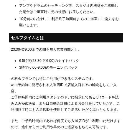
アンプやドラムのセッティング等、スタジオ内機材をご移動し
た場合はご退室時に元の状態にお戻しください。
10分前の片付け、ご利用終了時間前までのご退室にご協力をお
願いします。
セルフタイムとは
23:30-翌9:00までの間を無人営業時間とし、
6.5時間(23:30-翌6:00)のナイトパック
3時間(6:00-9:00)のモーニングパック
の料金プランでお得にご利用ができるシステムです。
web予約時に発行される入退店IDで店舗入口ドアの解錠をしてご入
店。
ご予約時間内にご利用スタジオのドアに掲示してあるQRコードを読
み込みweb決済、または自動会計機によるお会計をしていただき、ご
利用終了時にも入退店IDを使用してご退店いただく流れとなります。
また、ご予約時間内であれば何度でも入退店IDがご利用いただけます
ので、途中からのご利用や早めのご退店ももちろん可能です。