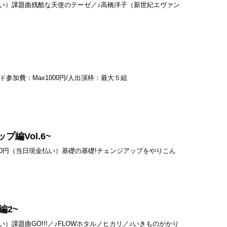
日現金払い）課題曲残酷な天使のテーゼ／♪高橋洋子（新世紀エヴァン
ド参加費：Max1000円/人出演枠：最大５組
編Vol.6~
費：500円（当日現金払い）基礎の基礎!チェンジアップをやりこん
O編2~
払い）課題曲GO!!!／♪FLOWホタルノヒカリ／♪いきものがかり