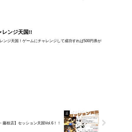
ャレンジ天国!!
ンジ天国！ゲームにチャレンジして成功すれば500円券が
国・藤枝店】セッション天国Vol.6！！