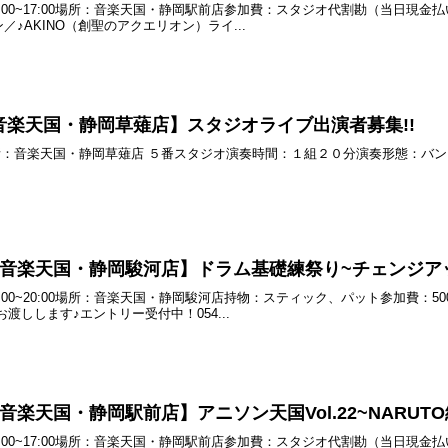
) 15:00~17:00場所：音楽天国・静岡駅前店参加費：スタジオ代割勘（当
♪AKINO（創聖のアクエリオン）ライ...
土) 音楽天国・静岡草薙店】スタジオライブ出演者募集!!
0~場所：音楽天国・静岡草薙店 ５番スタジオ演奏時間：１組２０分演奏形態：バン
(月) 音楽天国・静岡駿河店】ドラム基礎練祭り~チェンジアップ
) 19:00~20:00場所：音楽天国・静岡駿河店持物：スティック、パット参加
渡しします♪エントリー受付中！054...
土) 音楽天国・静岡駅前店】アニソン天国Vol.22~NARUT
 15:00~17:00場所：音楽天国・静岡駅前店参加費：スタジオ代割勘（当日現金