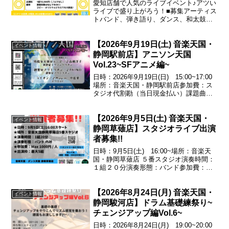
愛知店舗で人気のライブイベント♪アツい
ライブで盛り上がろう！■募集アーティス
トバンド、弾き語り、ダンス、和太鼓な
ど※グループ、ソロ、ジャンル問いませ
ん！■枠数10枠（1枠ステージ 演奏20分
【2026年9月19日(土) 音楽天国・
+転換リハ15分）■場所安城RADIO
イベント情報
CLUB■...
静岡駅前店】アニソン天国
Vol.23~SFアニメ編~
日時：2026年9月19日(日) 15:00~17:00
場所：音楽天国・静岡駅前店参加費：ス
タジオ代割勘（当日現金払い）課題曲残
酷な天使のテーゼ／♪高橋洋子（新世紀エ
ヴァンゲリオン）創聖のアクエリオン／
【2026年9月5日(土) 音楽天国・
♪AKINO（創聖のアクエリオン）ライ...
イベント情報
静岡草薙店】スタジオライブ出演
者募集!!
日時：9月5日(土) 16:00~場所：音楽天
国・静岡草薙店 ５番スタジオ演奏時間：
１組２０分演奏形態：バンド参加費：
Max1000円/人出演枠：最大５組
【2026年8月24日(月) 音楽天国・
イベント情報
静岡駿河店】ドラム基礎練祭り~
チェンジアップ編Vol.6~
日時：2026年8月24日(月) 19:00~20:00