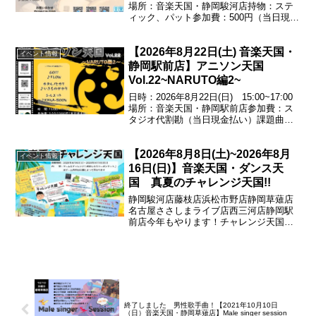
場所：音楽天国・静岡駿河店持物：ステ
ィック、パット参加費：500円（当日現金
払い）基礎の基礎!チェンジアップをやり
こんでリズム感覚を養おう!譜面もお渡し
【2026年8月22日(土) 音楽天国・
します♪エントリー受付中！054...
イベント情報
静岡駅前店】アニソン天国
Vol.22~NARUTO編2~
日時：2026年8月22日(日) 15:00~17:00
場所：音楽天国・静岡駅前店参加費：ス
タジオ代割勘（当日現金払い）課題曲
GO!!!／♪FLOWホタルノヒカリ／♪いきも
のがかりシルエット／♪KANA-BOONエン
【2026年8月8日(土)~2026年8月
トリー受付中！お問い合わ...
イベント情報
16日(日)】音楽天国・ダンス天
国 真夏のチャレンジ天国!!
静岡駿河店藤枝店浜松市野店静岡草薙店
名古屋ささしまライブ店西三河店静岡駅
前店今年もやります！チャレンジ天国！
ゲームにチャレンジして成功すれば500円
券がもらえる♪※ゲーム内容は店舗によっ
て異なります期間：
2026.08.08(土)~2026...
終了しました 男性歌手曲！【2021年10月10日
（日）音楽天国・静岡草薙店】Male singer session