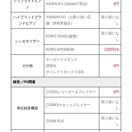
アップライトピア
KAWAI KU-2(studio7常設)
0円
ノ
ハイブリッドグラ
YAMAHA N1（お取り扱い店
取り扱いな
ンドピアノ
舗：静岡草薙店）
し
取り扱いな
KORG X50(61鍵盤)
し
シンセサイザー
KORG KROME88
220円/1h
キーボードスタンド
その他
譜面台
0円
ダイレクトボックス(DI)
録音／PA関連
CD/SDレコーダー＆プレイヤー
0円
取り扱いな
CD/MD/カセットプレイヤー
再生録音機器
し
取り扱いな
ZOOM R16
し