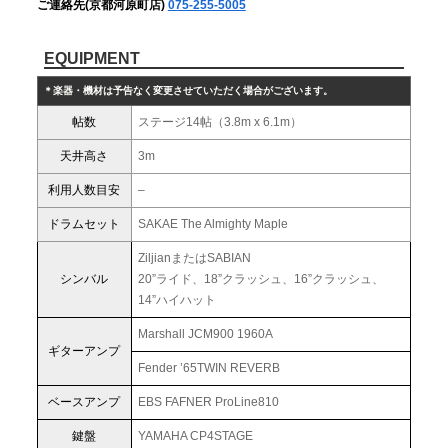
ご連絡先(京都河原町店)
075-255-5005
EQUIPMENT
＊楽器・機材は予告なく変更させていただく場合がございます。
帖数
ステージ14帖（3.8m x 6.1m）
天井高さ
3m
利用人数目安
–
ドラムセット
SAKAE The Almighty Maple
ZiljianまたはSABIAN
シンバル
20”ライド、18”クラッシュ、16”クラッシュ、
14”ハイハット
Marshall JCM900 1960A
ギターアンプ
Fender ’65TWIN REVERB
ベースアンプ
EBS FAFNER ProLine810
鍵盤
YAMAHA CP4STAGE