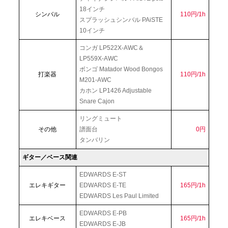
18インチ
シンバル
110円/1h
スプラッシュシンバル PAiSTE
10インチ
コンガ LP522X-AWC＆
LP559X-AWC
ボンゴ Matador Wood Bongos
打楽器
110円/1h
M201-AWC
カホン LP1426 Adjustable
Snare Cajon
リングミュート
その他
譜面台
0円
タンバリン
ギター／ベース関連
EDWARDS E-ST
エレキギター
EDWARDS E-TE
165円/1h
EDWARDS Les Paul Limited
EDWARDS E-PB
エレキベース
165円/1h
EDWARDS E-JB