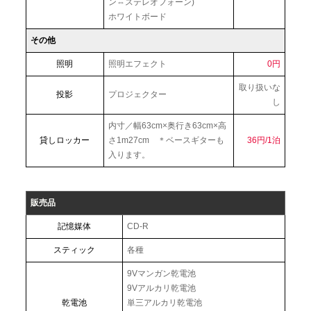
ン⇔ステレオフォーン)
ホワイトボード
その他
照明
照明エフェクト
0円
取り扱いな
投影
プロジェクター
し
内寸／幅63cm×奥行き63cm×高
貸しロッカー
さ1m27cm ＊ベースギターも
36円/1泊
入ります。
販売品
記憶媒体
CD-R
スティック
各種
9Vマンガン乾電池
9Vアルカリ乾電池
乾電池
単三アルカリ乾電池