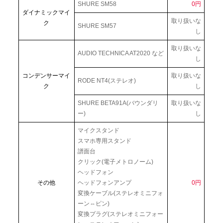
SHURE SM58
0円
ダイナミックマイ
取り扱いな
ク
SHURE SM57
し
取り扱いな
AUDIO TECHNICA AT2020 など
し
コンデンサーマイ
取り扱いな
RODE NT4(ステレオ)
ク
し
SHURE BETA91A(バウンダリ
取り扱いな
ー)
し
マイクスタンド
スマホ専用スタンド
譜面台
クリック(電子メトロノーム)
ヘッドフォン
その他
ヘッドフォンアンプ
0円
変換ケーブル(ステレオミニフォ
ーン⇔ピン)
変換プラグ(ステレオミニフォー