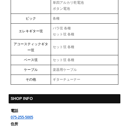
単四アルカリ乾電池
ボタン電池
ピック
各種
バラ弦 各種
エレキギター弦
セット弦 各種
アコースティックギタ
セット弦 各種
ー弦
ベース弦
セット弦 各種
ケーブル
楽器用ケーブル
その他
ギターチューナー
SHOP INFO
電話
075-255-5005
住所