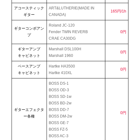
アコースティック
ART&LUTHERIE(MADE IN
165円/1h
ギター
CANADA)
Roland JC-120
ギターコンボアン
Fender TWIN REVERB
0円
プ
CRAE CA30DG
ギターアンプ
Marshall DSL100H
0円
キャビネット
Marshall 1960
ベースアンプ
Hartke HA3500
0円
キャビネット
Hartke 410XL
BOSS DS-1
BOSS OD-3
BOSS SD-1w
BOSS BD-2w
ギターエフェクタ
BOSS DD-7
0円
ー各種
BOSS DM-2w
BOSS GE-7
BOSS FZ-5
BOSS AC-3