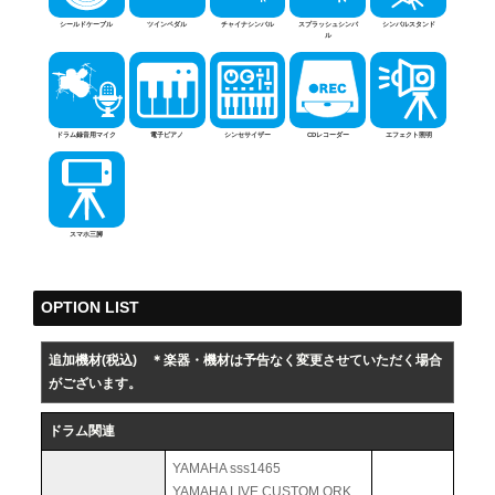
シールドケーブル
ツインペダル
チャイナシンバル
スプラッシュシンバ
シンバルスタンド
ル
ドラム録音用マイク
電子ピアノ
シンセサイザー
CDレコーダー
エフェクト照明
スマホ三脚
OPTION LIST
追加機材(税込)
＊楽器・機材は予告なく変更させていただく場合
がございます。
ドラム関連
YAMAHA sss1465
YAMAHA LIVE CUSTOM ORK