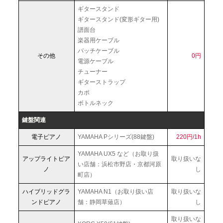
ギタースタンド
ギタースタンド(変形ギター用)
譜面台
楽器用ケーブル
パッチケーブル
その他
0円
電源ケーブル
チューナー
ギターストラップ
カポ
ボトルネック
鍵盤関連
電子ピアノ
YAMAHA Pシリーズ(88鍵盤)
220円/1h
YAMAHA UX5 など（お取り扱
アップライトピア
取り扱いな
い店舗：浜松市野店・京都河原
ノ
し
町店）
ハイブリッドグラ
YAMAHA N1（お取り扱い店
取り扱いな
ンドピアノ
舗：静岡草薙店）
し
取り扱いな