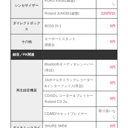
KORG X50(61鍵盤)
し
シンセサイザー
Roland JUNO(61鍵盤)
220円/1h
ダイレクトボック
BOSS DI-1
0円
ス
キーボードスタンド
その他
0円
譜面台
録音／PA関連
Bluetoothオーディオレシーバー
0円
(常設)
16chマルチトラックレコーダー
0円
&インターフェイス(常設)
再生録音機器
CD/SDレコーダー＆プレイヤー
0円
Roland CD-2u
取り扱いな
CD/MD/カセットプレイヤー
し
SHURE SM58
0円
ダイナミックマイ