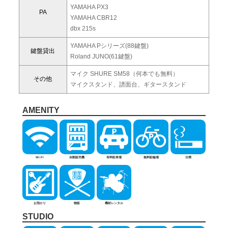
YAMAHA PX3
PA
YAMAHA CBR12
dbx 215s
YAMAHA Pシリーズ(88鍵盤)
鍵盤貸出
Roland JUNO(61鍵盤)
マイク SHURE SM58（何本でも無料）
その他
マイクスタンド、譜面台、ギタースタンド
AMENITY
Wi-Fi
自動販売機
有料駐車場
無料駐輪場
分煙
お預かり
物販
機材レンタル
STUDIO