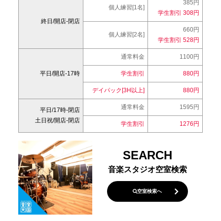
385円
個人練習[1名]
学生割引 308円
終日/開店-閉店
660円
個人練習[2名]
学生割引 528円
通常料金
1100円
平日/開店-17時
学生割引
880円
デイパック[3H以上]
880円
通常料金
1595円
平日/17時-閉店
土日祝/開店-閉店
学生割引
1276円
SEARCH
音楽スタジオ空室検索
空室検索へ