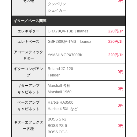
その他
0円
タンバリン
シェイカー
ギター／ベース関連
エレキギター
GRX70QA-TBB｜Ibanez
220円/1h
エレキベース
GSR280QA-TMS｜Ibanez
220円/1h
アコースティック
YAMAHA CPX700BK
220円/1h
ギター
ギターコンボアン
Roland JC-120
0円
プ
Fender
ギターアンプ
Marshall 各種
0円
キャビネット
Marshall 1960
ベースアンプ
Hartke HA3500
0円
キャビネット
Hartke 4.5XL など
BOSS ST-2
ギターエフェクタ
BOSS PS-6
0円
ー各種
BOSS OC-3