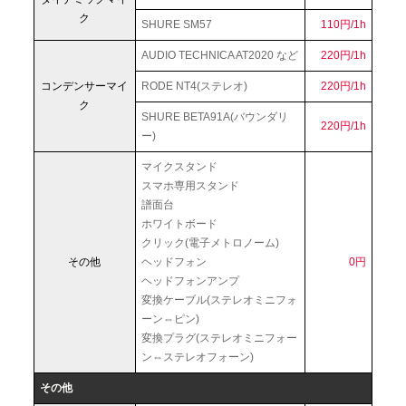
ク
SHURE SM57
110円/1h
AUDIO TECHNICA AT2020 など
220円/1h
コンデンサーマイ
RODE NT4(ステレオ)
220円/1h
ク
SHURE BETA91A(バウンダリ
220円/1h
ー)
マイクスタンド
スマホ専用スタンド
譜面台
ホワイトボード
クリック(電子メトロノーム)
その他
ヘッドフォン
0円
ヘッドフォンアンプ
変換ケーブル(ステレオミニフォ
ーン⇔ピン)
変換プラグ(ステレオミニフォー
ン⇔ステレオフォーン)
その他