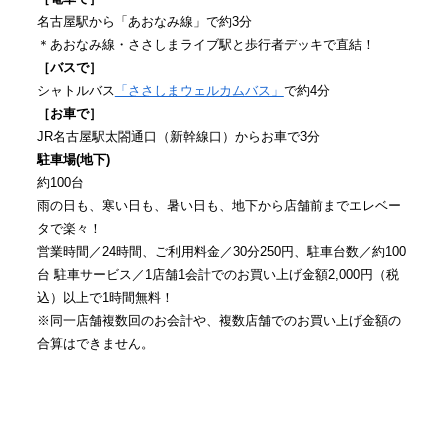
名古屋駅から「あおなみ線」で約3分
＊あおなみ線・ささしまライブ駅と歩行者デッキで直結！
［バスで］
シャトルバス
「ささしまウェルカムバス」
で約4分
［お車で］
JR名古屋駅太閤通口（新幹線口）からお車で3分
駐車場(地下)
約100台
雨の日も、寒い日も、暑い日も、地下から店舗前までエレベー
タで楽々！
営業時間／24時間、ご利用料金／30分250円、駐車台数／約100
台 駐車サービス／1店舗1会計でのお買い上げ金額2,000円（税
込）以上で1時間無料！
※同一店舗複数回のお会計や、複数店舗でのお買い上げ金額の
合算はできません。