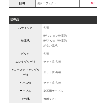
照明
照明エフェクト
0円
販売品
スティック
各種
9Vマンガン乾電池
乾電池
9Vアルカリ乾電池
ボタン電池
ピック
各種
エレキギター弦
セット弦 各種
アコースティックギタ
セット弦 各種
ー弦
ベース弦
セット弦 各種
ケーブル
楽器用ケーブル
その他
カポタスト