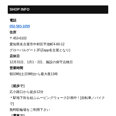
SHOP INFO
電話
052-583-1059
住所
〒453-6102
愛知県名古屋市中村区平池町4-60-12
グローバルゲート2F(Zepp名古屋となり)
店休日
12月31日、1月1・2日、施設の保守点検日
営業時間
朝10時(土日9時)から最大夜11時
［徒歩で］
広小路口から徒歩12分
＊駅地下街を結ぶムービングウォーク計画中！[自転車／バイク
で]
無料駐輪場をご利用下さい
［電車で］