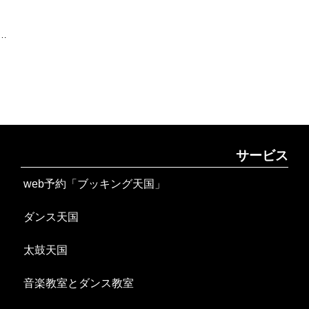
フ
ク
下
一
サービス
web予約「ブッキング天国」
ダンス天国
太鼓天国
音楽教室とダンス教室