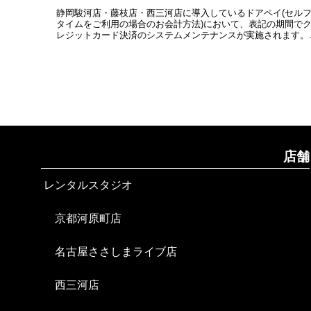
静岡駿河店・藤枝店・西三河店に導入しているドアペイ(セル
タイムをご利用の場合のお会計方法)において、表記の期間で
レジットカード決済のシステムメンテナンスが実施されます。
記の時間帯において1時間以内の縮退運用が2回発生するため、
部のク...
店舗
レンタルスタジオ
京都河原町店
名古屋ささしまライブ店
西三河店