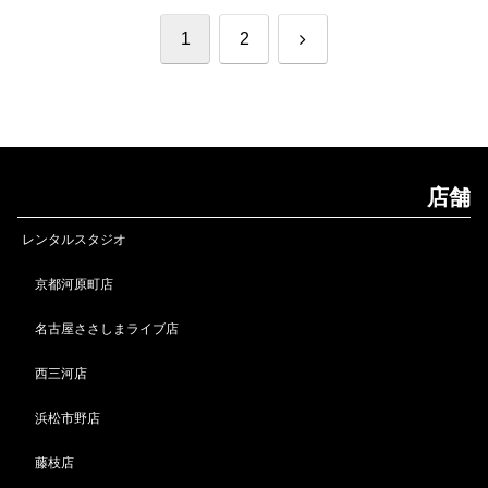
次
1
2
へ
店舗
レンタルスタジオ
京都河原町店
名古屋ささしまライブ店
西三河店
浜松市野店
藤枝店