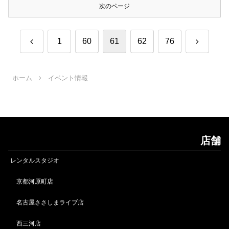
次のページ
前
次
1
60
61
62
76
へ
へ
ホーム
イベント情報
店舗
レンタルスタジオ
京都河原町店
名古屋ささしまライブ店
西三河店