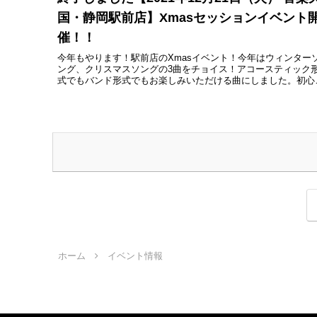
国・静岡駅前店】Xmasセッションイベント
催！！
今年もやります！駅前店のXmasイベント！今年はウィンター
ング、クリスマスソングの3曲をチョイス！アコースティック
式でもバンド形式でもお楽しみいただける曲にしました。初心
の方やおひとり様でのご参加も大歓迎のイベントです！もちろ
ご見学...
ホーム
イベント情報