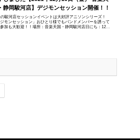
・静岡駿河店】デジモンセッション開催！！
月の駿河店セッションイベントは大好評アニソンシリーズ！
デジモンセッション」おひとり様でもバンドメンバーを誘って
参加も大歓迎！！場所：音楽天国・静岡駿河店日にち：12月
日（金）時間：20:00-22:00参加費：スタジオ代割り勘...
次
へ