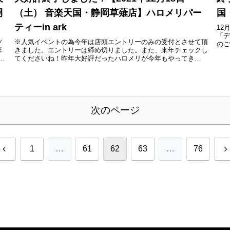
開
（土） 音楽天国・静岡草薙店】ハロメリパー
国
ティーin ark
12
「
ソ
※人気イベントの為今年は店頭エントリーのみの受付とさせて頂
のご
形
きました。エントリーは締め切りました。また、来年チェックし
10
者
てくださいね！昨年大好評だったハロメリが今年もやってき
ん
た！！大きな会場でたのしもう！12月18日土曜日 16時45分会場?
2...
次のページ
前
1
…
61
62
63
…
76
へ