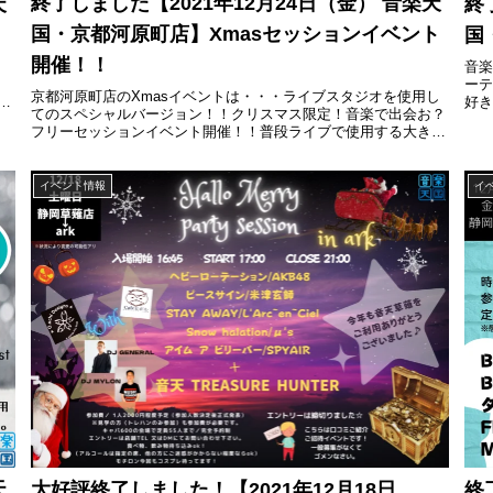
終了しました【2021年12月24日（金） 音楽天
天
終
国・京都河原町店】Xmasセッションイベント
国
開催！！
イ
音楽
ー
京都河原町店のXmasイベントは・・・ライブスタジオを使用し
ソ
好き
てのスペシャルバージョン！！クリスマス限定！音楽で出会お？
.
ど
フリーセッションイベント開催！！普段ライブで使用する大きな
つか.
スペースを使って思いっきり音楽を楽しもう！当日はたなべ店長
のスー...
イベント情報
イ
天
大好評終了しました！【2021年12月18日
終