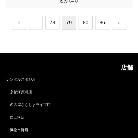
次のページ
前
次
1
78
79
80
86
へ
へ
店舗
レンタルスタジオ
京都河原町店
名古屋ささしまライブ店
西三河店
浜松市野店